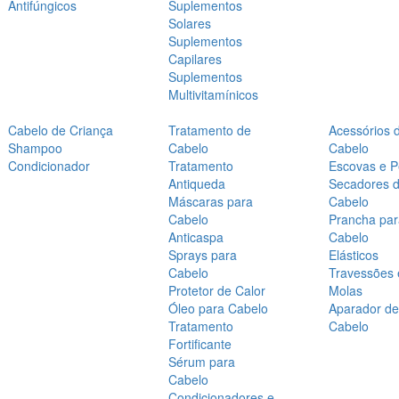
Antifúngicos
Suplementos
Solares
Suplementos
Capilares
Suplementos
Multivitamínicos
Cabelo de Criança
Tratamento de
Acessórios 
Shampoo
Cabelo
Cabelo
Condicionador
Tratamento
Escovas e P
Antiqueda
Secadores 
Máscaras para
Cabelo
Cabelo
Prancha par
Anticaspa
Cabelo
Sprays para
Elásticos
Cabelo
Travessões 
Protetor de Calor
Molas
Óleo para Cabelo
Aparador de
Tratamento
Cabelo
Fortificante
Sérum para
Cabelo
Condicionadores e