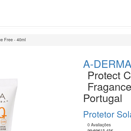
e Free - 40ml
A-DERM
Protect 
Fragance
Portugal
Protetor So
0 Avaliações
20.60€
15.45€