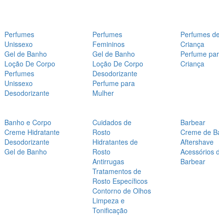
Perfumes
Perfumes
Perfumes d
Unissexo
Femininos
Criança
Gel de Banho
Gel de Banho
Perfume pa
Loção De Corpo
Loção De Corpo
Criança
Perfumes
Desodorizante
Unissexo
Perfume para
Desodorizante
Mulher
Banho e Corpo
Cuidados de
Barbear
Creme Hidratante
Rosto
Creme de B
Desodorizante
Hidratantes de
Aftershave
Gel de Banho
Rosto
Acessórios 
Antirrugas
Barbear
Tratamentos de
Rosto Específicos
Contorno de Olhos
Limpeza e
Tonificação