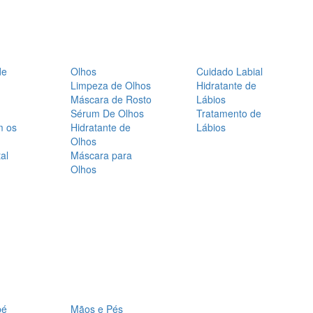
de
Olhos
Cuidado Labial
Limpeza de Olhos
Hidratante de
Máscara de Rosto
Lábios
Sérum De Olhos
Tratamento de
m os
Hidratante de
Lábios
Olhos
al
Máscara para
Olhos
bé
Mãos e Pés