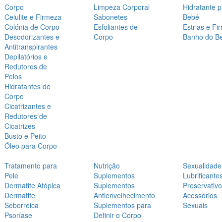
Corpo
Limpeza Corporal
Hidratante 
Celulite e Firmeza
Sabonetes
Bebé
Colónia de Corpo
Esfoliantes de
Estrias e Fi
Desodorizantes e
Corpo
Banho do B
Antitranspirantes
Depilatórios e
Redutores de
Pelos
Hidratantes de
Corpo
Cicatrizantes e
Redutores de
Cicatrizes
Busto e Peito
Óleo para Corpo
Tratamento para
Nutrição
Sexualidade
Pele
Suplementos
Lubrificante
Dermatite Atópica
Suplementos
Preservativ
Dermatite
Antienvelhecimento
Acessórios
Seborreica
Suplementos para
Sexuais
Psoríase
Definir o Corpo