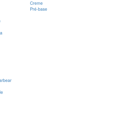
Creme
Pré-base
e
ra
arbear
de