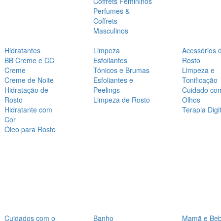
Coffrets Femininos
Perfumes &
Coffrets
Masculinos
Hidratantes
Limpeza
Acessórios 
BB Creme e CC
Esfoliantes
Rosto
Creme
Tónicos e Brumas
Limpeza e
Creme de Noite
Esfoliantes e
Tonificação
Hidratação de
Peelings
Cuidado co
Rosto
Limpeza de Rosto
Olhos
Hidratante com
Terapia Digit
Cor
Óleo para Rosto
Cuidados com o
Banho
Mamã e Be