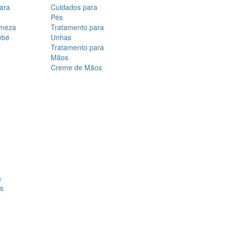
para
Cuidados para
Pés
rmeza
Tratamento para
ebé
Unhas
Tratamento para
Mãos
Creme de Mãos
s
os