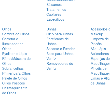
Bálsamos
Tratamentos
Capilares
Específicos
Olhos
Unhas
Acessórios 
Sombra de Olhos
Óleo para Unhas
Makeup
Corretor e
Fortificante de
Limpeza de
Iluminador de
Unhas
Pincéis
Olhos
Secante e Fixador
Afia Lápis
Eyeliner e Lápis
Base para Unhas
Aplicadores
Rímel/Máscara de
Verniz
Esponjas de
Olhos
Removedores de
Maquilhage
Sobrancelhas
Verniz
Pincéis de
Primer para Olhos
Maquilhage
Palete de Olhos
Limas e Alic
Cílios Postiços
de Unhas
Desmaquilhante
de Olhos