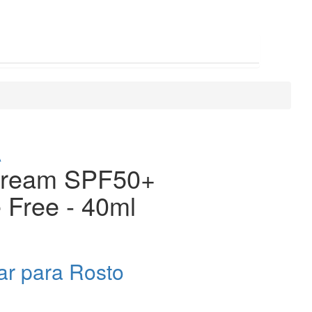
A
Cream SPF50+
 Free - 40ml
lar para Rosto