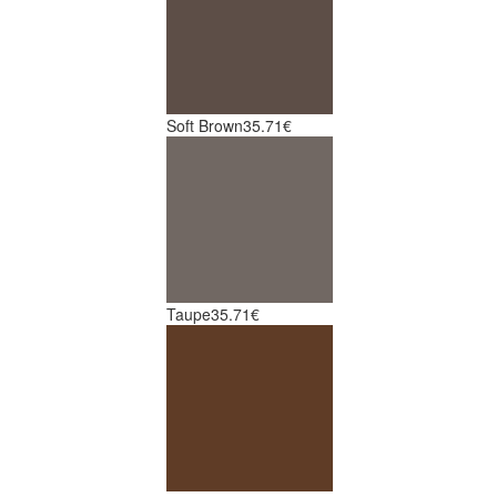
Soft Brown
35.71€
Taupe
35.71€