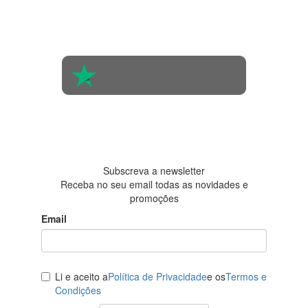
Com base na
opinião de
560 pessoas
4.6 em 5
Baseada em
438
avaliações
Subscreva a newsletter
Receba no seu email todas as novidades e
promoções
Email
Li e aceito a
Política de Privacidade
e os
Termos e
Condições