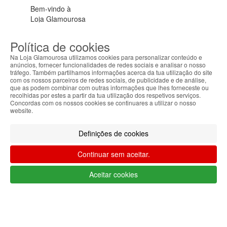
Bem-vindo à
Loja Glamourosa
Enviamos para Portugal
Política de cookies
Iniciar sessão
Criar conta
As suas preferências
Na Loja Glamourosa utilizamos cookies para personalizar conteúdo e
anúncios, fornecer funcionalidades de redes sociais e analisar o nosso
tráfego. Também partilhamos informações acerca da tua utilização do site
com os nossos parceiros de redes sociais, de publicidade e de análise,
que as podem combinar com outras informações que lhes forneceste ou
recolhidas por estes a partir da tua utilização dos respetivos serviços.
Concordas com os nossos cookies se continuares a utilizar o nosso
website.
HOME
Definições de cookies
AJUDA
Continuar sem aceitar.
MENU
Aceitar cookies
0
CARRINHO
EU
Filtrar por