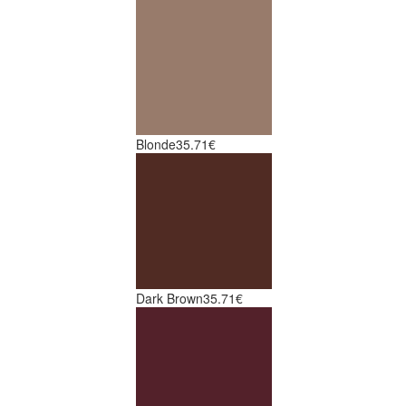
Blonde
35.71€
Dark Brown
35.71€