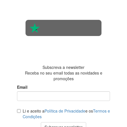
Com base na
opinião de
560 pessoas
4.6 em 5
Baseada em
438
avaliações
Subscreva a newsletter
Receba no seu email todas as novidades e
promoções
Email
Li e aceito a
Política de Privacidade
e os
Termos e
Condições