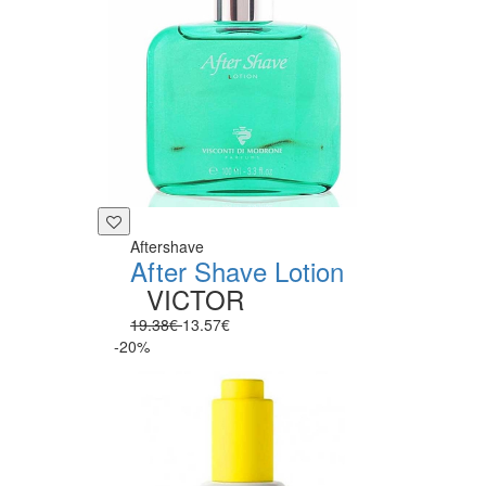
Aftershave
After Shave Lotion
VICTOR
19.38€
13.57€
-20%