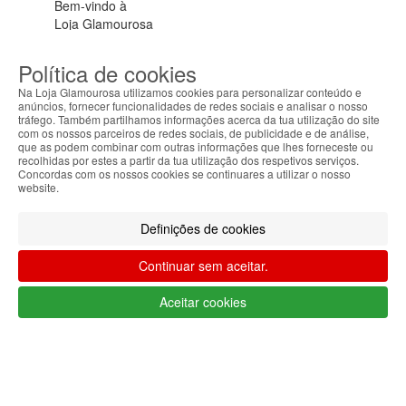
Bem-vindo à
Loja Glamourosa
Enviamos para Portugal
Política de cookies
Iniciar sessão
Criar conta
As suas preferências
Na Loja Glamourosa utilizamos cookies para personalizar conteúdo e
anúncios, fornecer funcionalidades de redes sociais e analisar o nosso
tráfego. Também partilhamos informações acerca da tua utilização do site
com os nossos parceiros de redes sociais, de publicidade e de análise,
que as podem combinar com outras informações que lhes forneceste ou
recolhidas por estes a partir da tua utilização dos respetivos serviços.
Concordas com os nossos cookies se continuares a utilizar o nosso
website.
HOME
Definições de cookies
AJUDA
Continuar sem aceitar.
MENU
Aceitar cookies
0
CARRINHO
EU
Filtrar por
Limpar filtros
Filtrar