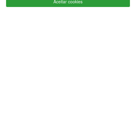
Aceitar cookies
Apoio ao cliente Portugal
+351 223 234 702
(chamada para rede fixa nacional)
Segunda a Sexta 9h às 17h (GMT)
info@lojaglamourosa.com
Métodos de pagamento