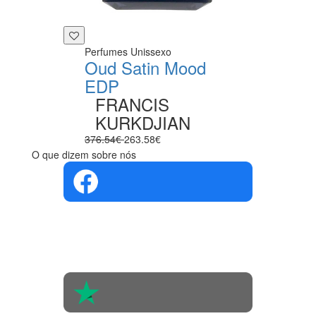
Perfumes Unissexo
Oud Satin Mood
EDP
FRANCIS
KURKDJIAN
376.54€
263.58€
O que dizem sobre nós
4.4 em 5
Com base na
opinião de
560 pessoas