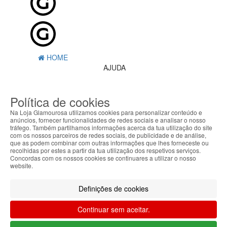
HOME
AJUDA
MENU
Política de cookies
0
CARRINHO
Na Loja Glamourosa utilizamos cookies para personalizar conteúdo e
EU
anúncios, fornecer funcionalidades de redes sociais e analisar o nosso
tráfego. Também partilhamos informações acerca da tua utilização do site
com os nossos parceiros de redes sociais, de publicidade e de análise,
Filtrar por
que as podem combinar com outras informações que lhes forneceste ou
recolhidas por estes a partir da tua utilização dos respetivos serviços.
Limpar filtros
Filtrar
Concordas com os nossos cookies se continuares a utilizar o nosso
website.
Segue @lojaglamourosacom nas redes
sociais
Definições de cookies
Continuar sem aceitar.