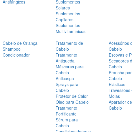
Antifúngicos
Suplementos
Solares
Suplementos
Capilares
Suplementos
Multivitamínicos
Cabelo de Criança
Tratamento de
Acessórios 
Shampoo
Cabelo
Cabelo
Condicionador
Tratamento
Escovas e P
Antiqueda
Secadores 
Máscaras para
Cabelo
Cabelo
Prancha par
Anticaspa
Cabelo
Sprays para
Elásticos
Cabelo
Travessões 
Protetor de Calor
Molas
Óleo para Cabelo
Aparador de
Tratamento
Cabelo
Fortificante
Sérum para
Cabelo
Condicionadores e