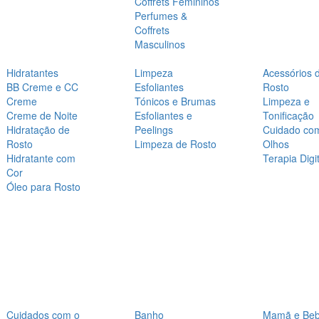
Coffrets Femininos
Perfumes &
Coffrets
Masculinos
Hidratantes
Limpeza
Acessórios 
BB Creme e CC
Esfoliantes
Rosto
Creme
Tónicos e Brumas
Limpeza e
Creme de Noite
Esfoliantes e
Tonificação
Hidratação de
Peelings
Cuidado co
Rosto
Limpeza de Rosto
Olhos
Hidratante com
Terapia Digit
Cor
Óleo para Rosto
Cuidados com o
Banho
Mamã e Be