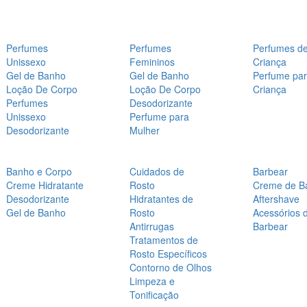
Perfumes
Perfumes
Perfumes d
Unissexo
Femininos
Criança
Gel de Banho
Gel de Banho
Perfume pa
Loção De Corpo
Loção De Corpo
Criança
Perfumes
Desodorizante
Unissexo
Perfume para
Desodorizante
Mulher
Banho e Corpo
Cuidados de
Barbear
Creme Hidratante
Rosto
Creme de B
Desodorizante
Hidratantes de
Aftershave
Gel de Banho
Rosto
Acessórios 
Antirrugas
Barbear
Tratamentos de
Rosto Específicos
Contorno de Olhos
Limpeza e
Tonificação