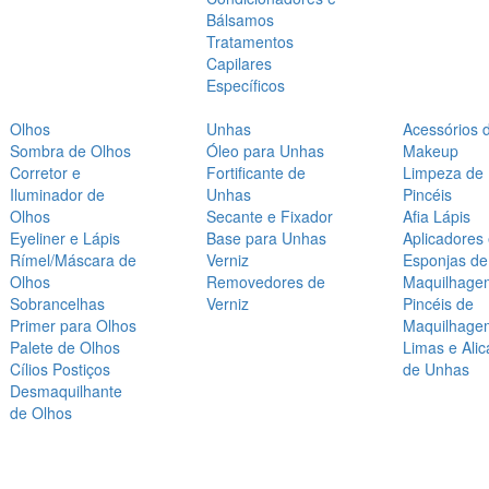
Bálsamos
Tratamentos
Capilares
Específicos
Olhos
Unhas
Acessórios 
Sombra de Olhos
Óleo para Unhas
Makeup
Corretor e
Fortificante de
Limpeza de
Iluminador de
Unhas
Pincéis
Olhos
Secante e Fixador
Afia Lápis
Eyeliner e Lápis
Base para Unhas
Aplicadores
Rímel/Máscara de
Verniz
Esponjas de
Olhos
Removedores de
Maquilhage
Sobrancelhas
Verniz
Pincéis de
Primer para Olhos
Maquilhage
Palete de Olhos
Limas e Alic
Cílios Postiços
de Unhas
Desmaquilhante
de Olhos