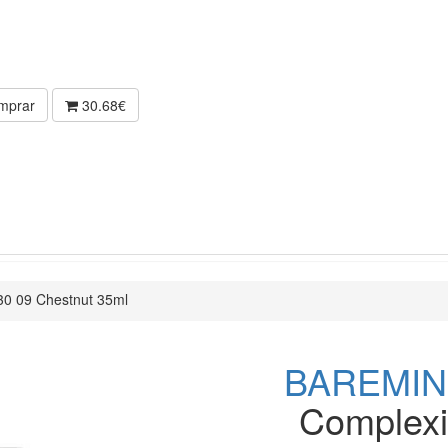
mprar
30.68€
0 09 Chestnut 35ml
BAREMIN
Complex