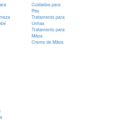
para
Cuidados para
Pés
rmeza
Tratamento para
ebé
Unhas
Tratamento para
Mãos
Creme de Mãos
s
os