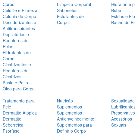
Corpo
Limpeza Corporal
Hidratante 
Celulite e Firmeza
Sabonetes
Bebé
Colónia de Corpo
Esfoliantes de
Estrias e Fi
Desodorizantes e
Corpo
Banho do B
Antitranspirantes
Depilatórios e
Redutores de
Pelos
Hidratantes de
Corpo
Cicatrizantes e
Redutores de
Cicatrizes
Busto e Peito
Óleo para Corpo
Tratamento para
Nutrição
Sexualidade
Pele
Suplementos
Lubrificante
Dermatite Atópica
Suplementos
Preservativ
Dermatite
Antienvelhecimento
Acessórios
Seborreica
Suplementos para
Sexuais
Psoríase
Definir o Corpo