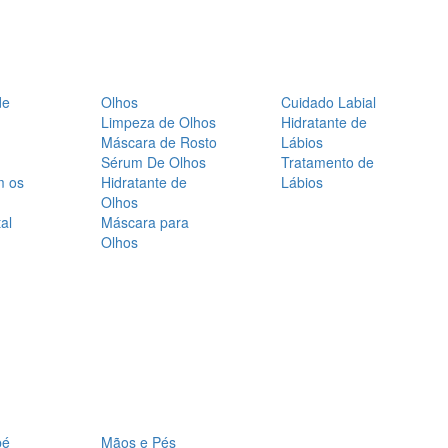
de
Olhos
Cuidado Labial
Limpeza de Olhos
Hidratante de
Máscara de Rosto
Lábios
Sérum De Olhos
Tratamento de
m os
Hidratante de
Lábios
Olhos
al
Máscara para
Olhos
bé
Mãos e Pés