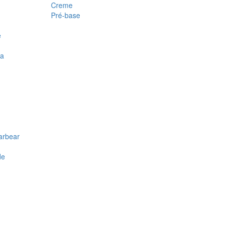
Creme
Pré-base
e
ra
arbear
de