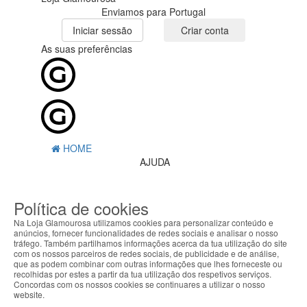
Enviamos para Portugal
Iniciar sessão
Criar conta
As suas preferências
HOME
AJUDA
MENU
Política de cookies
0
CARRINHO
Na Loja Glamourosa utilizamos cookies para personalizar conteúdo e
EU
anúncios, fornecer funcionalidades de redes sociais e analisar o nosso
tráfego. Também partilhamos informações acerca da tua utilização do site
com os nossos parceiros de redes sociais, de publicidade e de análise,
Filtrar por
que as podem combinar com outras informações que lhes forneceste ou
recolhidas por estes a partir da tua utilização dos respetivos serviços.
Limpar filtros
Filtrar
Concordas com os nossos cookies se continuares a utilizar o nosso
website.
Segue @lojaglamourosacom nas redes