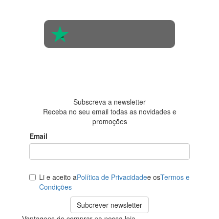
opinião de
560 pessoas
4.6 em 5
Baseada em
438
avaliações
Subscreva a newsletter
Receba no seu email todas as novidades e
promoções
Email
Li e aceito a
Política de Privacidade
e os
Termos e
Condições
Subcrever newsletter
Vantagens de comprar na nossa loja