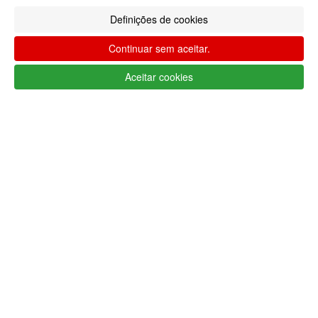
sociais
Definições de cookies
Continuar sem aceitar.
Aceitar cookies
Apoio ao cliente Portugal
+351 223 234 702
(chamada para rede fixa nacional)
Segunda a Sexta 9h às 17h (GMT)
info@lojaglamourosa.com
Métodos de pagamento