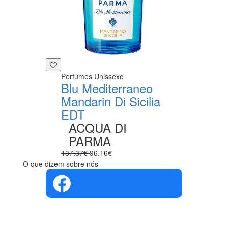
Perfumes Unissexo
Blu Mediterraneo
Mandarin Di Sicilia
EDT
ACQUA DI
PARMA
137.37€
96.16€
O que dizem sobre nós
4.4 em 5
Com base na