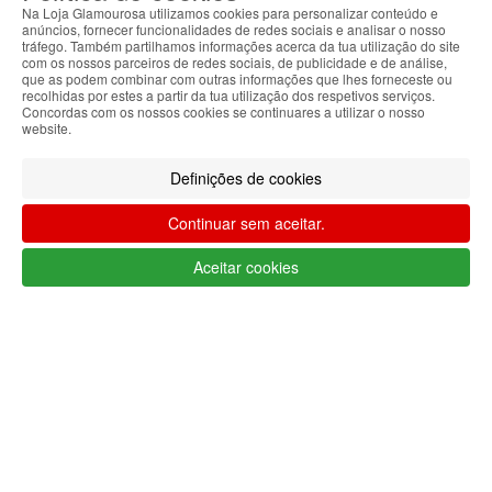
As suas preferências
Na Loja Glamourosa utilizamos cookies para personalizar conteúdo e
anúncios, fornecer funcionalidades de redes sociais e analisar o nosso
tráfego. Também partilhamos informações acerca da tua utilização do site
com os nossos parceiros de redes sociais, de publicidade e de análise,
que as podem combinar com outras informações que lhes forneceste ou
recolhidas por estes a partir da tua utilização dos respetivos serviços.
Concordas com os nossos cookies se continuares a utilizar o nosso
website.
HOME
Definições de cookies
AJUDA
Continuar sem aceitar.
MENU
Aceitar cookies
0
CARRINHO
EU
Filtrar por
Limpar filtros
Filtrar
Segue @lojaglamourosacom nas redes
sociais