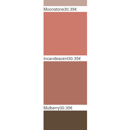
Moonstone
30.35€
Incandescent
30.35€
Mulberry
30.35€