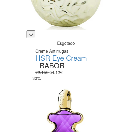
Esgotado
Creme Antirrugas
HSR Eye Cream
BABOR
72.15€
54.12€
-30%