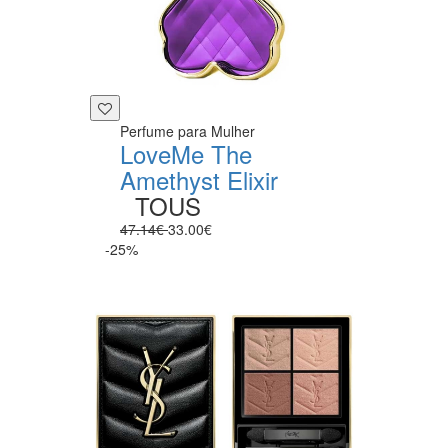
Perfume para Mulher
LoveMe The
Amethyst Elixir
TOUS
47.14€
33.00€
-25%