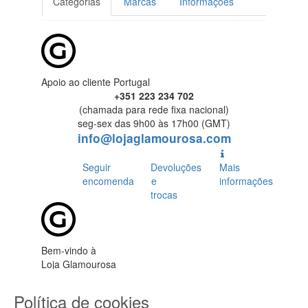
Categorias
Marcas
Informações
Apoio ao cliente Portugal
+351 223 234 702
(chamada para rede fixa nacional)
seg-sex das 9h00 às 17h00 (GMT)
info@lojaglamourosa.com
Seguir
Devoluções
Mais
encomenda
e
informações
trocas
Bem-vindo à
Loja Glamourosa
Enviamos para Portugal
Política de cookies
Iniciar sessão
Criar conta