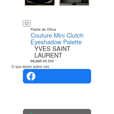
Palete de Olhos
Couture Mini Clutch
Eyeshadow Palette
YVES SAINT
LAURENT
65.26€
48.95€
O que dizem sobre nós
4.4 em 5
Com base na
opinião de
560 pessoas