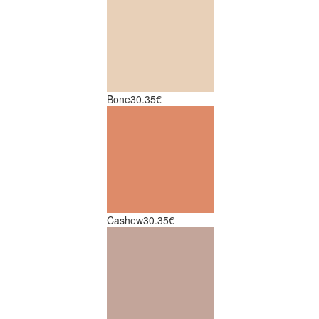
Bone
30.35€
Cashew
30.35€