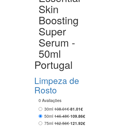
Skin
Boosting
Super
Serum -
50ml
Portugal
Limpeza de
Rosto
0 Avaliações
30ml
108.01€
81.01€
50ml
146.48€
109.86€
75ml
162.56€
121.92€