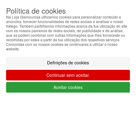
MENU
Política de cookies
0
CARRINHO
Na Loja Glamourosa utilizamos cookies para personalizar conteúdo e
EU
anúncios, fornecer funcionalidades de redes sociais e analisar o nosso
tráfego. Também partilhamos informações acerca da tua utilização do site
com os nossos parceiros de redes sociais, de publicidade e de análise,
Filtrar por
que as podem combinar com outras informações que lhes forneceste ou
recolhidas por estes a partir da tua utilização dos respetivos serviços.
Limpar filtros
Filtrar
Concordas com os nossos cookies se continuares a utilizar o nosso
website.
Segue @lojaglamourosacom nas redes
sociais
Definições de cookies
Continuar sem aceitar.
Aceitar cookies
Apoio ao cliente Portugal
+351 223 234 702
(chamada para rede fixa nacional)
Segunda a Sexta 9h às 17h (GMT)
info@lojaglamourosa.com