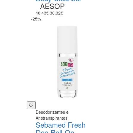
AESOP
40.43€
30.32€
-25%
Desodorizantes e
Antitranspirantes
Sebamed Fresh
Deo Roll-On