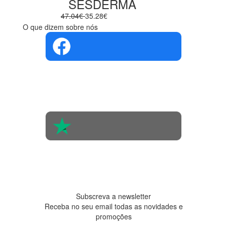
SESDERMA
47.04€
35.28€
O que dizem sobre nós
4.4 em 5
Com base na
opinião de
560 pessoas
4.6 em 5
Baseada em
438
avaliações
Subscreva a newsletter
Receba no seu email todas as novidades e
promoções