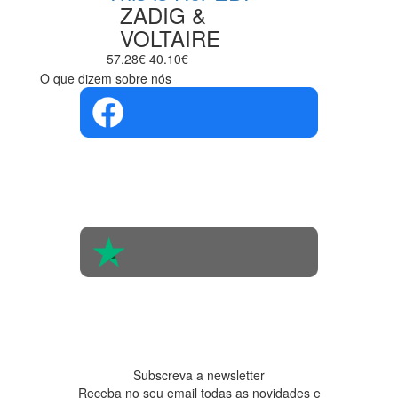
ZADIG &
VOLTAIRE
57.28€
40.10€
O que dizem sobre nós
4.4 em 5
Com base na
opinião de
560 pessoas
4.6 em 5
Baseada em
438
avaliações
Subscreva a newsletter
Receba no seu email todas as novidades e