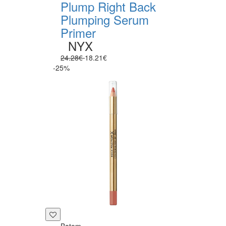
Plump Right Back
Plumping Serum
Primer
NYX
24.28€
18.21€
-25%
Batom