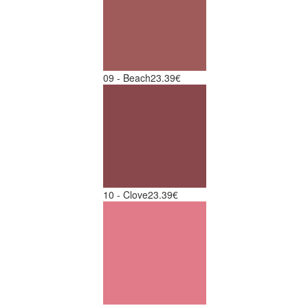
09 - Beach
23.39€
10 - Clove
23.39€