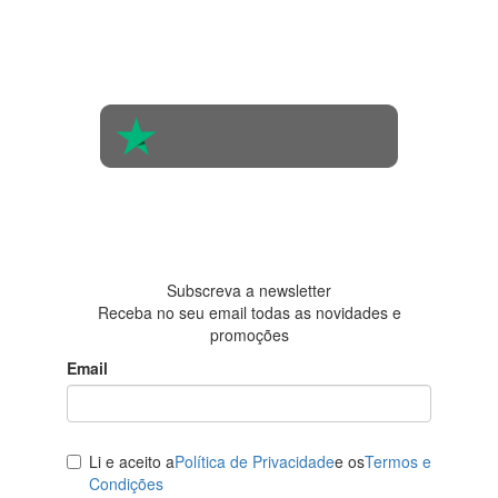
4.4 em 5
Com base na
opinião de
560 pessoas
4.6 em 5
Baseada em
438
avaliações
Subscreva a newsletter
Receba no seu email todas as novidades e
promoções
Email
Li e aceito a
Política de Privacidade
e os
Termos e
Condições