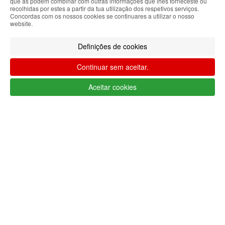
que as podem combinar com outras informações que lhes forneceste ou
Limpar filtros
Filtrar
recolhidas por estes a partir da tua utilização dos respetivos serviços.
Concordas com os nossos cookies se continuares a utilizar o nosso
Segue @lojaglamourosacom nas redes
website.
sociais
Definições de cookies
Continuar sem aceitar.
Aceitar cookies
Apoio ao cliente Portugal
+351 223 234 702
(chamada para rede fixa nacional)
Segunda a Sexta 9h às 17h (GMT)
info@lojaglamourosa.com
Métodos de pagamento