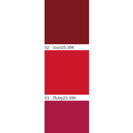
02 - Icon
23.39€
03 - Ruby
23.39€