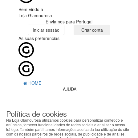
Bem-vindo à
Loja Glamourosa
Enviamos para Portugal
Iniciar sessão
Criar conta
As suas preferências
HOME
AJUDA
MENU
Política de cookies
0
CARRINHO
EU
Na Loja Glamourosa utilizamos cookies para personalizar conteúdo e
anúncios, fornecer funcionalidades de redes sociais e analisar o nosso
tráfego. Também partilhamos informações acerca da tua utilização do site
Filtrar por
com os nossos parceiros de redes sociais, de publicidade e de análise,