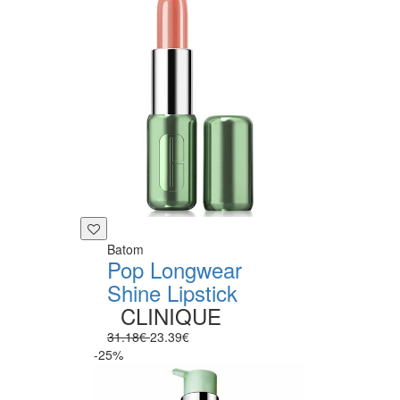
Batom
Pop Longwear
Shine Lipstick
CLINIQUE
31.18€
23.39€
-25%