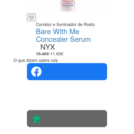
Corretor e Iluminador de Rosto
Bare With Me
Concealer Serum
NYX
15.46€
11.60€
O que dizem sobre nós
4.4 em 5
Com base na
opinião de
560 pessoas
4.6 em 5