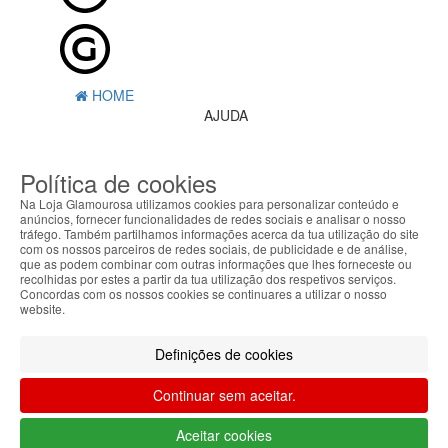
HOME
AJUDA
MENU
Política de cookies
0
CARRINHO
Na Loja Glamourosa utilizamos cookies para personalizar conteúdo e
EU
anúncios, fornecer funcionalidades de redes sociais e analisar o nosso
tráfego. Também partilhamos informações acerca da tua utilização do site
com os nossos parceiros de redes sociais, de publicidade e de análise,
Filtrar por
que as podem combinar com outras informações que lhes forneceste ou
recolhidas por estes a partir da tua utilização dos respetivos serviços.
Limpar filtros
Filtrar
Concordas com os nossos cookies se continuares a utilizar o nosso
website.
Segue @lojaglamourosacom nas redes
sociais
Definições de cookies
Continuar sem aceitar.
Aceitar cookies