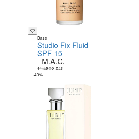
Base
Studio Fix Fluid
SPF 15
M.A.C.
11.48€
8.04€
-40%