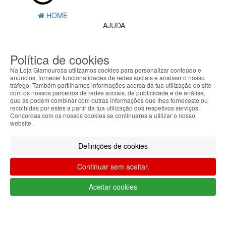
HOME
AJUDA
MENU
Política de cookies
0
CARRINHO
Na Loja Glamourosa utilizamos cookies para personalizar conteúdo e
EU
anúncios, fornecer funcionalidades de redes sociais e analisar o nosso
tráfego. Também partilhamos informações acerca da tua utilização do site
com os nossos parceiros de redes sociais, de publicidade e de análise,
Filtrar por
que as podem combinar com outras informações que lhes forneceste ou
recolhidas por estes a partir da tua utilização dos respetivos serviços.
Limpar filtros
Filtrar
Concordas com os nossos cookies se continuares a utilizar o nosso
website.
Segue @lojaglamourosacom nas redes
sociais
Definições de cookies
Continuar sem aceitar.
Aceitar cookies
Apoio ao cliente Portugal