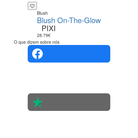
Blush
Blush On-The-Glow
PIXI
28.79€
O que dizem sobre nós
4.4 em 5
Com base na
opinião de
560 pessoas
4.6 em 5
Baseada em
438
avaliações