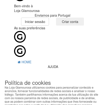
Bem-vindo à
Loja Glamourosa
Enviamos para Portugal
Iniciar sessão
Criar conta
As suas preferências
HOME
AJUDA
MENU
Política de cookies
0
CARRINHO
Na Loja Glamourosa utilizamos cookies para personalizar conteúdo e
EU
anúncios, fornecer funcionalidades de redes sociais e analisar o nosso
tráfego. Também partilhamos informações acerca da tua utilização do site
com os nossos parceiros de redes sociais, de publicidade e de análise,
Filtrar por
que as podem combinar com outras informações que lhes forneceste ou
recolhidas por estes a partir da tua utilização dos respetivos serviços.