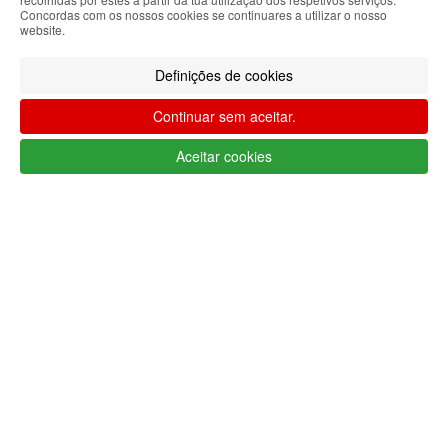
Limpar filtros
Filtrar
Concordas com os nossos cookies se continuares a utilizar o nosso
website.
Segue @lojaglamourosacom nas redes
sociais
Definições de cookies
Continuar sem aceitar.
Aceitar cookies
Apoio ao cliente Portugal
+351 223 234 702
(chamada para rede fixa nacional)
Segunda a Sexta 9h às 17h (GMT)
info@lojaglamourosa.com
Métodos de pagamento