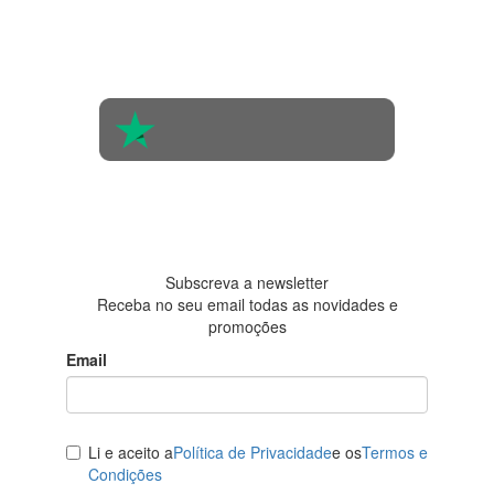
Com base na
opinião de
560 pessoas
4.6 em 5
Baseada em
438
avaliações
Subscreva a newsletter
Receba no seu email todas as novidades e
promoções
Email
Li e aceito a
Política de Privacidade
e os
Termos e
Condições