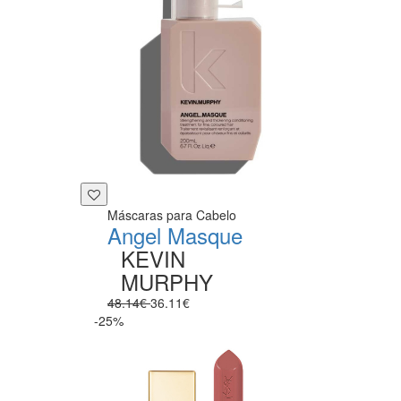
Máscaras para Cabelo
Angel Masque
KEVIN
MURPHY
48.14€
36.11€
-25%