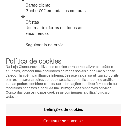
Cartão cliente
Ganhe €€€ em
todas as compras
Ofertas
Usufrua de ofertas em
todas as
encomendas
Seguimento de envio
Tracking
a nível mundial
Política de cookies
Na Loja Glamourosa utilizamos cookies para personalizar conteúdo e
anúncios, fornecer funcionalidades de redes sociais e analisar o nosso
tráfego. Também partilhamos informações acerca da tua utilização do site
Categorias
Marcas
Informações
com os nossos parceiros de redes sociais, de publicidade e de análise,
que as podem combinar com outras informações que lhes forneceste ou
recolhidas por estes a partir da tua utilização dos respetivos serviços.
Concordas com os nossos cookies se continuares a utilizar o nosso
website.
Definições de cookies
Apoio ao cliente Portugal
+351 223 234 702
Continuar sem aceitar.
(chamada para rede fixa nacional)
seg-sex das 9h00 às 17h00 (GMT)