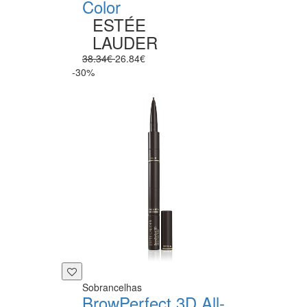
Color
ESTÉE
LAUDER
38.34€
26.84€
-30%
Sobrancelhas
BrowPerfect 3D All-