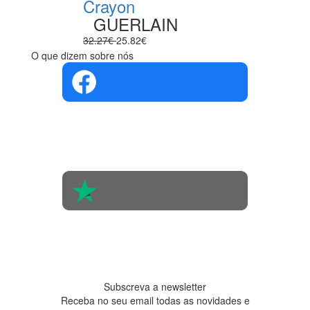
Crayon
GUERLAIN
32.27€
25.82€
O que dizem sobre nós
4.4 em 5
Com base na
opinião de
560 pessoas
4.6 em 5
Baseada em
438
avaliações
Subscreva a newsletter
Receba no seu email todas as novidades e