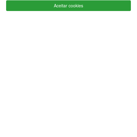
Aceitar cookies
info@lojaglamourosa.com
Seguir
Devoluções
Mais
encomenda
e
informações
trocas
Bem-vindo à
Loja Glamourosa
Enviamos para Portugal
Iniciar sessão
Criar conta
As suas preferências
HOME
AJUDA