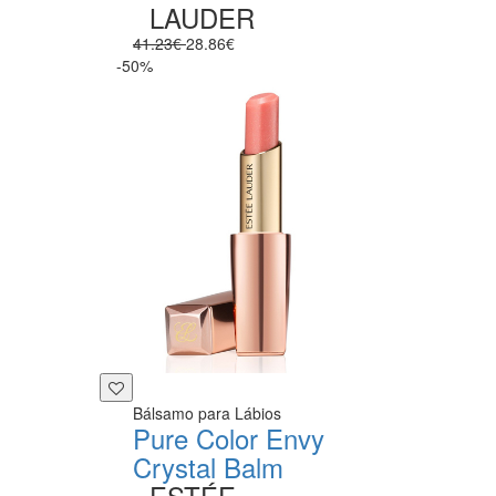
LAUDER
41.23€
28.86€
-50%
Bálsamo para Lábios
Pure Color Envy
Crystal Balm
ESTÉE