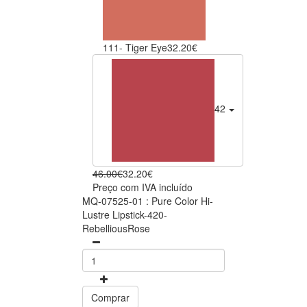
111- Tiger Eye
32.20€
420- Rebellious Ros
46.00€
32.20€
Preço com IVA incluído
MQ-07525-01 : Pure Color Hi-
Lustre Lipstick-420-
RebelliousRose
Comprar