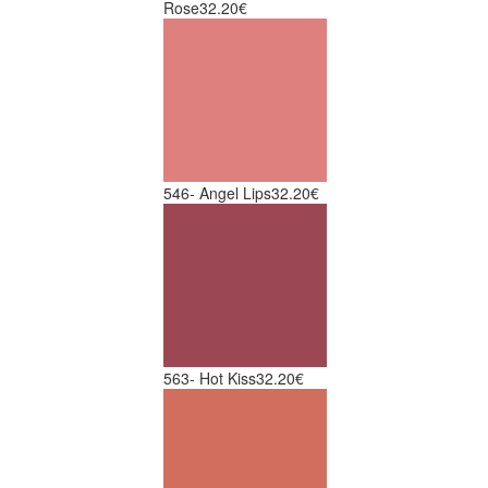
Rose
32.20€
546- Angel Lips
32.20€
563- Hot Kiss
32.20€