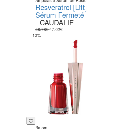
Ampolas e Sérum de Rosto
Resveratrol [Lift]
Sérum Fermeté
CAUDALIE
58.78€
47.02€
-10%
Batom