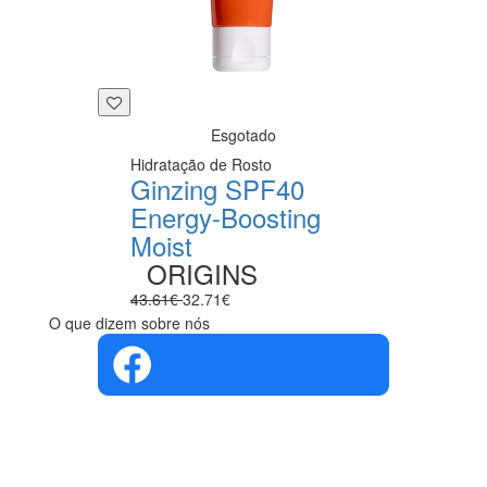
Esgotado
Hidratação de Rosto
Ginzing SPF40
Energy-Boosting
Moist
ORIGINS
43.61€
32.71€
O que dizem sobre nós
4.4 em 5
Com base na
opinião de
560 pessoas