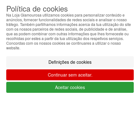
Política de cookies
Iniciar sessão
Criar conta
As suas preferências
Na Loja Glamourosa utilizamos cookies para personalizar conteúdo e
anúncios, fornecer funcionalidades de redes sociais e analisar o nosso
tráfego. Também partilhamos informações acerca da tua utilização do site
com os nossos parceiros de redes sociais, de publicidade e de análise,
que as podem combinar com outras informações que lhes forneceste ou
recolhidas por estes a partir da tua utilização dos respetivos serviços.
Concordas com os nossos cookies se continuares a utilizar o nosso
website.
HOME
Definições de cookies
AJUDA
Continuar sem aceitar.
MENU
Aceitar cookies
0
CARRINHO
EU
Filtrar por
Limpar filtros
Filtrar
Segue @lojaglamourosacom nas redes
sociais