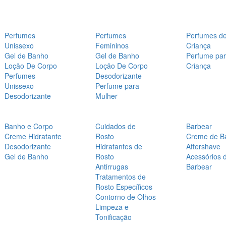
Perfumes
Perfumes
Perfumes d
Unissexo
Femininos
Criança
Gel de Banho
Gel de Banho
Perfume pa
Loção De Corpo
Loção De Corpo
Criança
Perfumes
Desodorizante
Unissexo
Perfume para
Desodorizante
Mulher
Banho e Corpo
Cuidados de
Barbear
Creme Hidratante
Rosto
Creme de B
Desodorizante
Hidratantes de
Aftershave
Gel de Banho
Rosto
Acessórios 
Antirrugas
Barbear
Tratamentos de
Rosto Específicos
Contorno de Olhos
Limpeza e
Tonificação