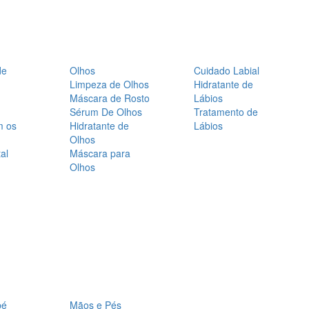
de
Olhos
Cuidado Labial
Limpeza de Olhos
Hidratante de
Máscara de Rosto
Lábios
Sérum De Olhos
Tratamento de
m os
Hidratante de
Lábios
Olhos
al
Máscara para
Olhos
bé
Mãos e Pés