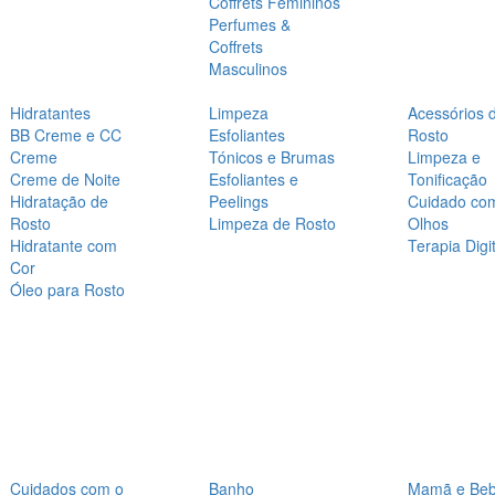
Coffrets Femininos
Perfumes &
Coffrets
Masculinos
Hidratantes
Limpeza
Acessórios 
BB Creme e CC
Esfoliantes
Rosto
Creme
Tónicos e Brumas
Limpeza e
Creme de Noite
Esfoliantes e
Tonificação
Hidratação de
Peelings
Cuidado co
Rosto
Limpeza de Rosto
Olhos
Hidratante com
Terapia Digit
Cor
Óleo para Rosto
Cuidados com o
Banho
Mamã e Be