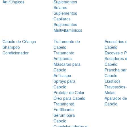
Antifúngicos
Suplementos
Solares
Suplementos
Capilares
Suplementos
Multivitamínicos
Cabelo de Criança
Tratamento de
Acessórios 
Shampoo
Cabelo
Cabelo
Condicionador
Tratamento
Escovas e P
Antiqueda
Secadores 
Máscaras para
Cabelo
Cabelo
Prancha par
Anticaspa
Cabelo
Sprays para
Elásticos
Cabelo
Travessões 
Protetor de Calor
Molas
Óleo para Cabelo
Aparador de
Tratamento
Cabelo
Fortificante
Sérum para
Cabelo
Condicionadores e