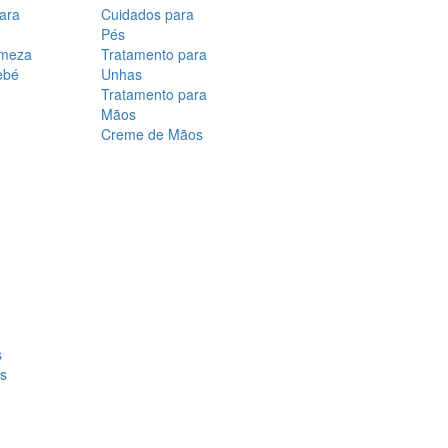
para
Cuidados para
Pés
rmeza
Tratamento para
ebé
Unhas
Tratamento para
Mãos
Creme de Mãos
s
os