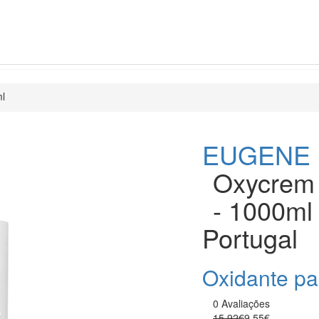
ml
EUGENE
Oxycrem 
- 1000ml
Portugal
Oxidante pa
0 Avaliações
15.92€
9.55€