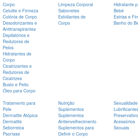
Corpo
Limpeza Corporal
Hidratante 
Celulite e Firmeza
Sabonetes
Bebé
Colónia de Corpo
Esfoliantes de
Estrias e Fi
Desodorizantes e
Corpo
Banho do B
Antitranspirantes
Depilatórios e
Redutores de
Pelos
Hidratantes de
Corpo
Cicatrizantes e
Redutores de
Cicatrizes
Busto e Peito
Óleo para Corpo
Tratamento para
Nutrição
Sexualidade
Pele
Suplementos
Lubrificante
Dermatite Atópica
Suplementos
Preservativ
Dermatite
Antienvelhecimento
Acessórios
Seborreica
Suplementos para
Sexuais
Psoríase
Definir o Corpo