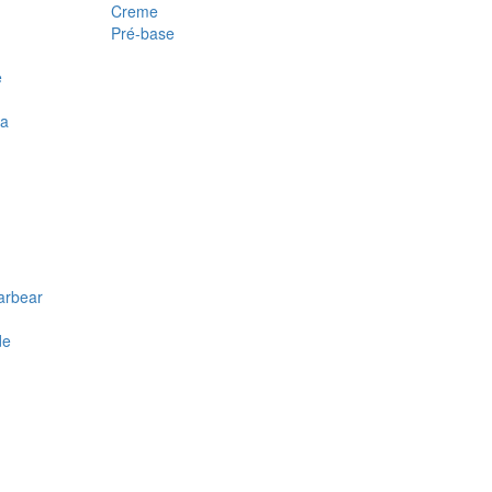
Creme
Pré-base
e
ra
arbear
de