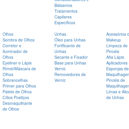
Bálsamos
Tratamentos
Capilares
Específicos
Olhos
Unhas
Acessórios 
Sombra de Olhos
Óleo para Unhas
Makeup
Corretor e
Fortificante de
Limpeza de
Iluminador de
Unhas
Pincéis
Olhos
Secante e Fixador
Afia Lápis
Eyeliner e Lápis
Base para Unhas
Aplicadores
Rímel/Máscara de
Verniz
Esponjas de
Olhos
Removedores de
Maquilhage
Sobrancelhas
Verniz
Pincéis de
Primer para Olhos
Maquilhage
Palete de Olhos
Limas e Alic
Cílios Postiços
de Unhas
Desmaquilhante
de Olhos