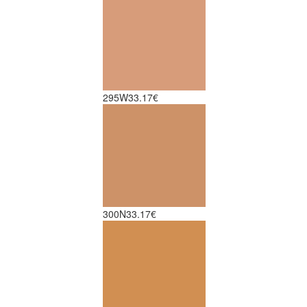
295W
33.17€
300N
33.17€