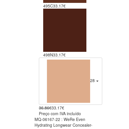
495C
33.17€
498N
33.17€
280C
33.17€
36.86€
33.17€
Preço com IVA incluído
MQ-06167-22 : WeRe Even
Hydrating Longwear Concealer-