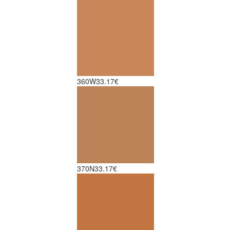
360W
33.17€
370N
33.17€