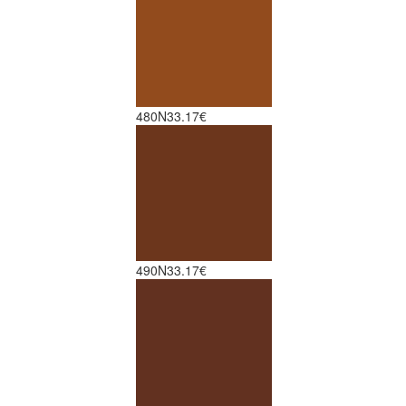
480N
33.17€
490N
33.17€