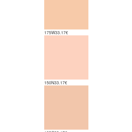
175W
33.17€
150N
33.17€