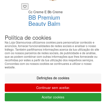
Cc Creme E Bb Creme
BB Premium
Beauty Balm
SPF50
DR. JART+
Política de cookies
43.47€
32.60€
Na Loja Glamourosa utilizamos cookies para personalizar conteúdo e
-30%
anúncios, fornecer funcionalidades de redes sociais e analisar o nosso
tráfego. Também partilhamos informações acerca da tua utilização do site
com os nossos parceiros de redes sociais, de publicidade e de análise,
que as podem combinar com outras informações que lhes forneceste ou
recolhidas por estes a partir da tua utilização dos respetivos serviços.
Concordas com os nossos cookies se continuares a utilizar o nosso
website.
Definições de cookies
Continuar sem aceitar.
Aceitar cookies