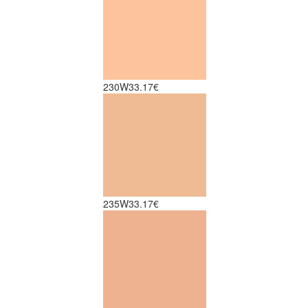
230W
33.17€
235W
33.17€