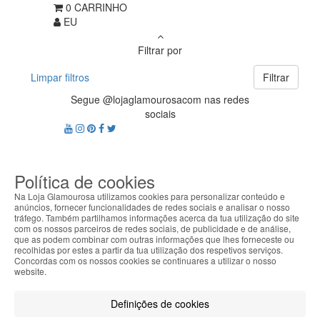
0
CARRINHO
EU
Filtrar por
Limpar filtros
Filtrar
Segue @lojaglamourosacom nas redes
sociais
Política de cookies
Na Loja Glamourosa utilizamos cookies para personalizar conteúdo e
anúncios, fornecer funcionalidades de redes sociais e analisar o nosso
tráfego. Também partilhamos informações acerca da tua utilização do site
com os nossos parceiros de redes sociais, de publicidade e de análise,
Apoio ao cliente Portugal
que as podem combinar com outras informações que lhes forneceste ou
+351 223 234 702
recolhidas por estes a partir da tua utilização dos respetivos serviços.
(chamada para rede fixa nacional)
Concordas com os nossos cookies se continuares a utilizar o nosso
website.
Segunda a Sexta 9h às 17h (GMT)
info@lojaglamourosa.com
Métodos de pagamento
Definições de cookies