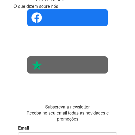
O que dizem sobre nós
4.4 em 5
Com base na
opinião de
560 pessoas
4.6 em 5
Baseada em
438
avaliações
Subscreva a newsletter
Receba no seu email todas as novidades e
promoções
Email