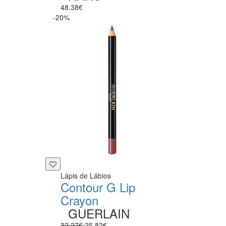
48.38€
-20%
Lápis de Lábios
Contour G Lip
Crayon
GUERLAIN
32.27€
25.82€