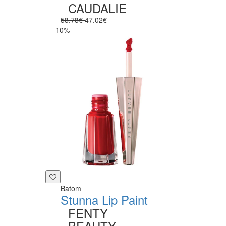
CAUDALIE
58.78€
47.02€
-10%
Batom
Stunna Lip Paint
FENTY
BEAUTY