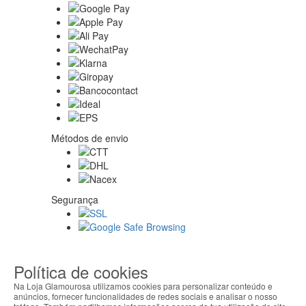
Métodos de envio
Segurança
Sobre nós
Política de cookies
Na Loja Glamourosa utilizamos cookies para personalizar conteúdo e
anúncios, fornecer funcionalidades de redes sociais e analisar o nosso
Ajuda Portugal