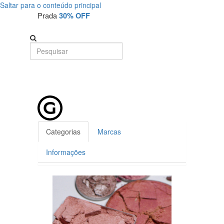
Saltar para o conteúdo principal
Detalhe
Prada
30% OFF
de
Produto
-
Sem
Produto
Categorias
Marcas
Informações