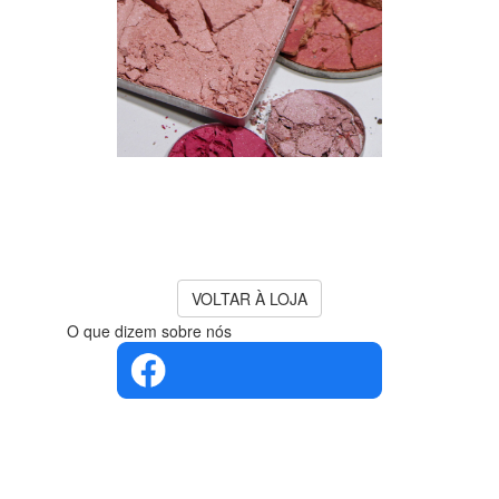
O PRODUTO QUE PESQUISA
JÁ NÃO SE ENCONTRA
DISPONÍVEL!
para mais sugestões consulte os
produtos
VOLTAR À LOJA
O que dizem sobre nós
4.4 em 5
Com base
na opinião
de 560