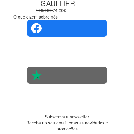
GAULTIER
106.00€
74.20€
O que dizem sobre nós
4.4 em 5
Com base na
opinião de
560 pessoas
4.6 em 5
Baseada em
438
avaliações
Subscreva a newsletter
Receba no seu email todas as novidades e
promoções