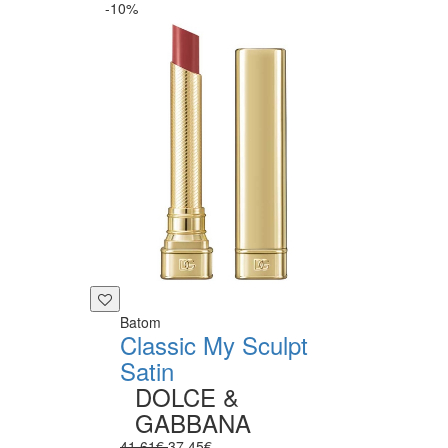
-10%
Batom
Classic My Sculpt
Satin
DOLCE &
GABBANA
41.61€
37.45€