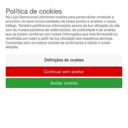
MENU
Política de cookies
0
CARRINHO
Na Loja Glamourosa utilizamos cookies para personalizar conteúdo e
EU
anúncios, fornecer funcionalidades de redes sociais e analisar o nosso
tráfego. Também partilhamos informações acerca da tua utilização do site
com os nossos parceiros de redes sociais, de publicidade e de análise,
Filtrar por
que as podem combinar com outras informações que lhes forneceste ou
recolhidas por estes a partir da tua utilização dos respetivos serviços.
Limpar filtros
Filtrar
Concordas com os nossos cookies se continuares a utilizar o nosso
website.
Segue @lojaglamourosacom nas redes
sociais
Definições de cookies
Continuar sem aceitar.
Aceitar cookies
Apoio ao cliente Portugal
+351 223 234 702
(chamada para rede fixa nacional)
Segunda a Sexta 9h às 17h (GMT)
info@lojaglamourosa.com