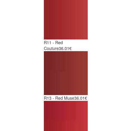
R11 - Red
Couture
36.01€
R13 - Red Muse
36.01€