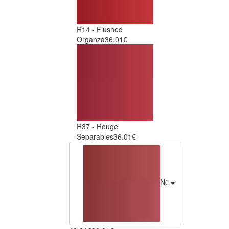
R14 - Flushed
Organza
36.01€
R37 - Rouge
Separables
36.01€
N02 - Tailored Nude