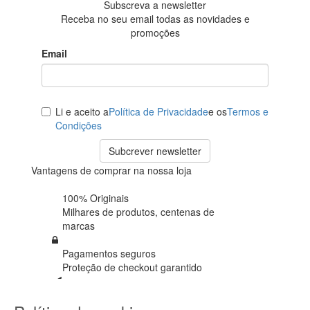
Subscreva a newsletter
Receba no seu email todas as novidades e
promoções
Email
Li e aceito a
Política de Privacidade
e os
Termos e
Condições
Subcrever newsletter
Vantagens de comprar na nossa loja
100% Originais
Milhares de produtos,
centenas de
marcas
Pagamentos seguros
Proteção de
checkout garantido
Envios em 72h úteis
+ Seguro de envio em
todas as