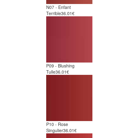
N07 - Enfant
Terrible
36.01€
P09 - Blushing
Tulle
36.01€
P10 - Rose
Singulier
36.01€