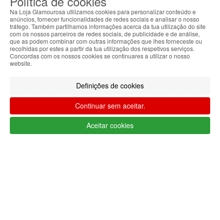
Política de cookies
encomendas
Na Loja Glamourosa utilizamos cookies para personalizar conteúdo e
anúncios, fornecer funcionalidades de redes sociais e analisar o nosso
tráfego. Também partilhamos informações acerca da tua utilização do site
Cartão cliente
com os nossos parceiros de redes sociais, de publicidade e de análise,
Ganhe €€€ em
todas as compras
que as podem combinar com outras informações que lhes forneceste ou
recolhidas por estes a partir da tua utilização dos respetivos serviços.
Concordas com os nossos cookies se continuares a utilizar o nosso
Ofertas
website.
Usufrua de ofertas em
todas as
encomendas
Definições de cookies
Seguimento de envio
Continuar sem aceitar.
Tracking
a nível mundial
Aceitar cookies
Categorias
Marcas
Informações
Apoio ao cliente Portugal
+351 223 234 702