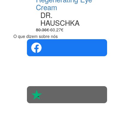
Cream
DR.
HAUSCHKA
80.36€
60.27€
O que dizem sobre nós
4.4 em 5
Com base na
opinião de
560 pessoas
4.6 em 5
Baseada em
438
avaliações