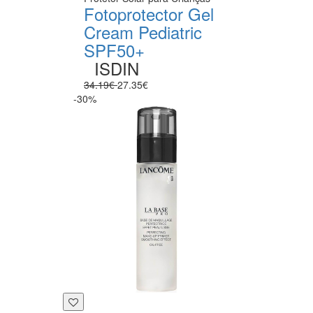
Fotoprotector Gel
Cream Pediatric
SPF50+
ISDIN
34.19€
27.35€
-30%