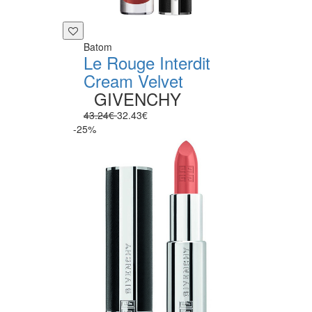
Batom
Le Rouge Interdit
Cream Velvet
GIVENCHY
43.24€
32.43€
-25%