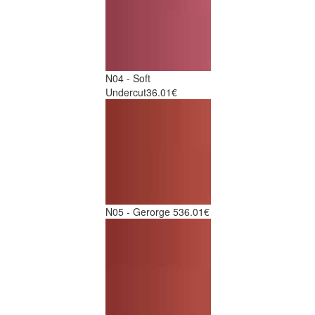
N04 - Soft
Undercut
36.01€
N05 - Gerorge 5
36.01€