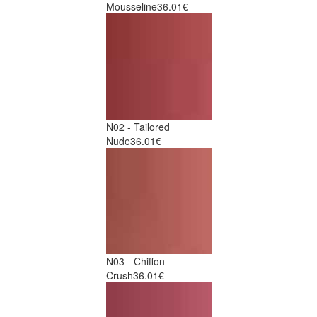
Mousseline
36.01€
N02 - Tailored
Nude
36.01€
N03 - Chiffon
Crush
36.01€