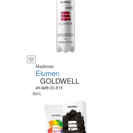
Madeixas
Elumen
GOLDWELL
41.62€
20.81€
-50%