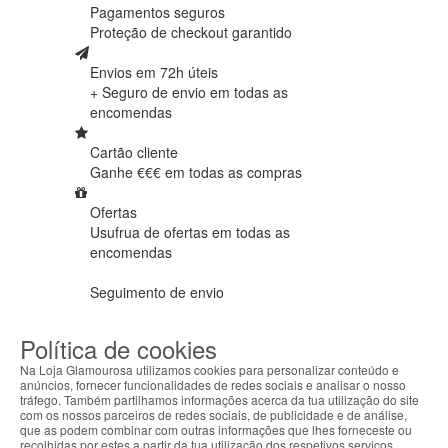
Pagamentos seguros
Proteção de
checkout garantido
Envios em 72h úteis
+ Seguro de envio em
todas as
encomendas
Cartão cliente
Ganhe €€€ em
todas as compras
Ofertas
Usufrua de ofertas em
todas as
encomendas
Seguimento de envio
Tracking
a nível mundial
Política de cookies
Na Loja Glamourosa utilizamos cookies para personalizar conteúdo e
anúncios, fornecer funcionalidades de redes sociais e analisar o nosso
tráfego. Também partilhamos informações acerca da tua utilização do site
Categorias
Marcas
Informações
com os nossos parceiros de redes sociais, de publicidade e de análise,
que as podem combinar com outras informações que lhes forneceste ou
recolhidas por estes a partir da tua utilização dos respetivos serviços.