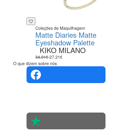
Coleções de Maquilhagem
Matte Diaries Matte
Eyeshadow Palette
KIKO MILANO
34.01€
27.21€
O que dizem sobre nós
4.4 em 5
Com base na
opinião de
560 pessoas