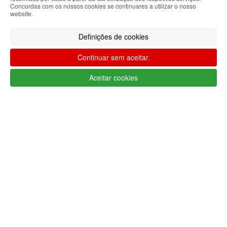
Concordas com os nossos cookies se continuares a utilizar o nosso
website.
Definições de cookies
Apoio ao cliente Portugal
+351 223 234 702
Continuar sem aceitar.
(chamada para rede fixa nacional)
seg-sex das 9h00 às 17h00 (GMT)
Aceitar cookies
info@lojaglamourosa.com
Seguir
Devoluções
Mais
encomenda
e
informações
trocas
Bem-vindo à
Loja Glamourosa
Enviamos para Portugal
Iniciar sessão
Criar conta
As suas preferências