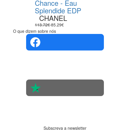
Chance - Eau
Splendide EDP
CHANEL
113.72€
85.29€
O que dizem sobre nós
4.4 em 5
Com base na
opinião de
560 pessoas
4.6 em 5
Baseada em
438
avaliações
Subscreva a newsletter