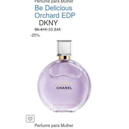
Perfume para Mulher
Be Delicious
Orchard EDP
DKNY
56.41€
33.84€
-25%
Perfume para Mulher