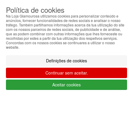
(chamada para rede fixa nacional)
Política de cookies
seg-sex das 9h00 às 17h00 (GMT)
info@lojaglamourosa.com
Na Loja Glamourosa utilizamos cookies para personalizar conteúdo e
anúncios, fornecer funcionalidades de redes sociais e analisar o nosso
tráfego. Também partilhamos informações acerca da tua utilização do site
Seguir
Devoluções
Mais
com os nossos parceiros de redes sociais, de publicidade e de análise,
encomenda
e
informações
que as podem combinar com outras informações que lhes forneceste ou
trocas
recolhidas por estes a partir da tua utilização dos respetivos serviços.
Concordas com os nossos cookies se continuares a utilizar o nosso
website.
Definições de cookies
Bem-vindo à
Loja Glamourosa
Continuar sem aceitar.
Enviamos para Portugal
Iniciar sessão
Criar conta
Aceitar cookies
As suas preferências