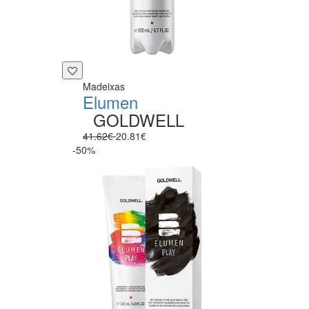
Madeixas
Elumen
GOLDWELL
41.62€
20.81€
-50%