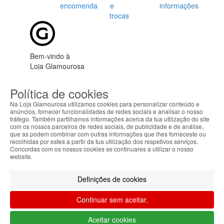
encomenda
e
informações
trocas
Bem-vindo à
Loja Glamourosa
Enviamos para Portugal
Política de cookies
Iniciar sessão
Criar conta
As suas preferências
Na Loja Glamourosa utilizamos cookies para personalizar conteúdo e
anúncios, fornecer funcionalidades de redes sociais e analisar o nosso
tráfego. Também partilhamos informações acerca da tua utilização do site
com os nossos parceiros de redes sociais, de publicidade e de análise,
que as podem combinar com outras informações que lhes forneceste ou
recolhidas por estes a partir da tua utilização dos respetivos serviços.
Concordas com os nossos cookies se continuares a utilizar o nosso
website.
HOME
Definições de cookies
AJUDA
Continuar sem aceitar.
MENU
Aceitar cookies
0
CARRINHO