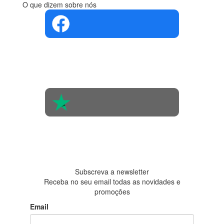
O que dizem sobre nós
4.4 em 5
Com base na
opinião de
560 pessoas
4.6 em 5
Baseada em
438
avaliações
Subscreva a newsletter
Receba no seu email todas as novidades e
promoções
Email