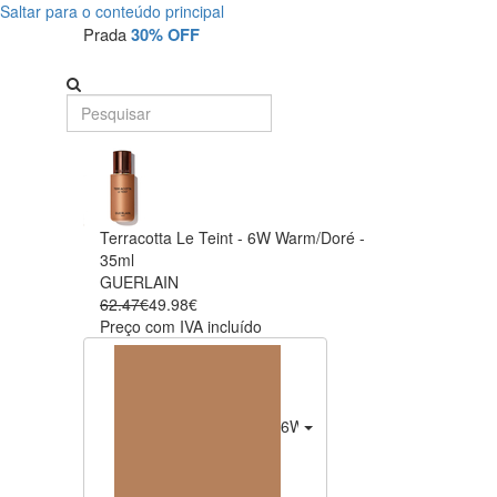
Saltar para o conteúdo principal
Prada
30% OFF
Terracotta Le Teint - 6W Warm/Doré -
35ml
GUERLAIN
62.47€
49.98€
Preço com IVA incluído
6W Warm/Doré