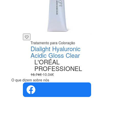
Tratamento para Coloração
Dialight Hyaluronic
Acidic Gloss Clear
L'ORÉAL
PROFESSIONEL
16.74€
10.04€
O que dizem sobre nós
4.4 em 5
Com base na
opinião de