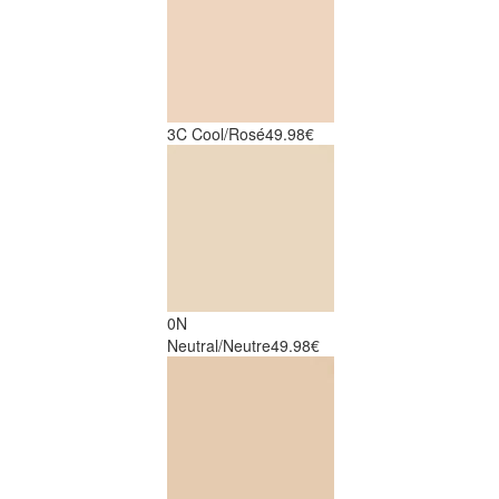
3C Cool/Rosé
49.98€
0N
Neutral/Neutre
49.98€