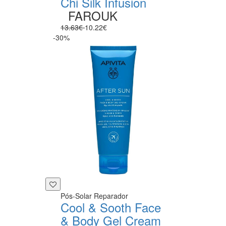
Chi Silk Infusion
FAROUK
13.63€
10.22€
-30%
Pós-Solar Reparador
Cool & Sooth Face
& Body Gel Cream