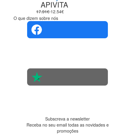
APIVITA
17.91€
12.54€
O que dizem sobre nós
4.4 em 5
Com base na
opinião de
560 pessoas
4.6 em 5
Baseada em
438
avaliações
Subscreva a newsletter
Receba no seu email todas as novidades e
promoções