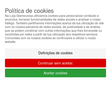
MENU
Política de cookies
0
CARRINHO
Na Loja Glamourosa utilizamos cookies para personalizar conteúdo e
EU
anúncios, fornecer funcionalidades de redes sociais e analisar o nosso
tráfego. Também partilhamos informações acerca da tua utilização do site
com os nossos parceiros de redes sociais, de publicidade e de análise,
Filtrar por
que as podem combinar com outras informações que lhes forneceste ou
recolhidas por estes a partir da tua utilização dos respetivos serviços.
Limpar filtros
Filtrar
Concordas com os nossos cookies se continuares a utilizar o nosso
website.
Segue @lojaglamourosacom nas redes
sociais
Definições de cookies
Continuar sem aceitar.
Aceitar cookies
Apoio ao cliente Portugal
+351 223 234 702
(chamada para rede fixa nacional)
Segunda a Sexta 9h às 17h (GMT)
info@lojaglamourosa.com