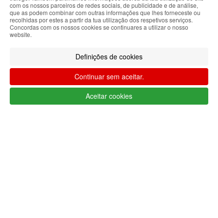
Filtrar por
com os nossos parceiros de redes sociais, de publicidade e de análise,
que as podem combinar com outras informações que lhes forneceste ou
Limpar filtros
Filtrar
recolhidas por estes a partir da tua utilização dos respetivos serviços.
Concordas com os nossos cookies se continuares a utilizar o nosso
Segue @lojaglamourosacom nas redes
website.
sociais
Definições de cookies
Continuar sem aceitar.
Aceitar cookies
Apoio ao cliente Portugal
+351 223 234 702
(chamada para rede fixa nacional)
Segunda a Sexta 9h às 17h (GMT)
info@lojaglamourosa.com
Métodos de pagamento