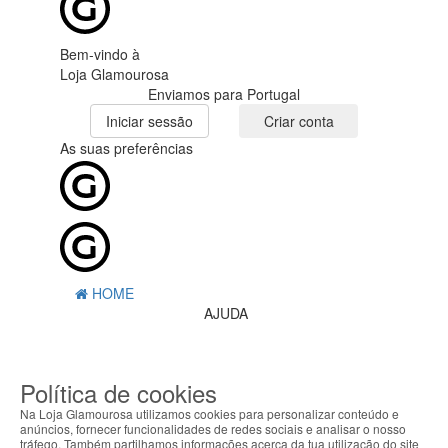
Bem-vindo à
Loja Glamourosa
Enviamos para Portugal
Iniciar sessão
Criar conta
As suas preferências
HOME
AJUDA
MENU
Política de cookies
0
CARRINHO
EU
Na Loja Glamourosa utilizamos cookies para personalizar conteúdo e
anúncios, fornecer funcionalidades de redes sociais e analisar o nosso
tráfego. Também partilhamos informações acerca da tua utilização do site