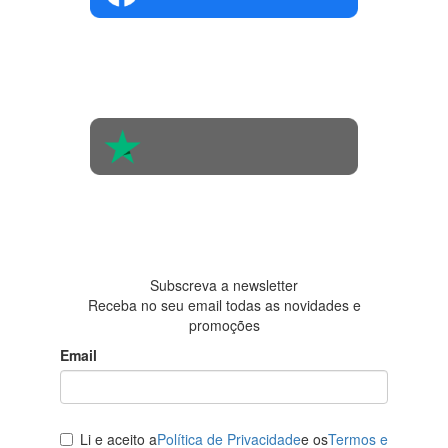
4.4 em 5
Com base na
opinião de
560 pessoas
4.6 em 5
Baseada em
438
avaliações
Subscreva a newsletter
Receba no seu email todas as novidades e
promoções
Email
Li e aceito a
Política de Privacidade
e os
Termos e