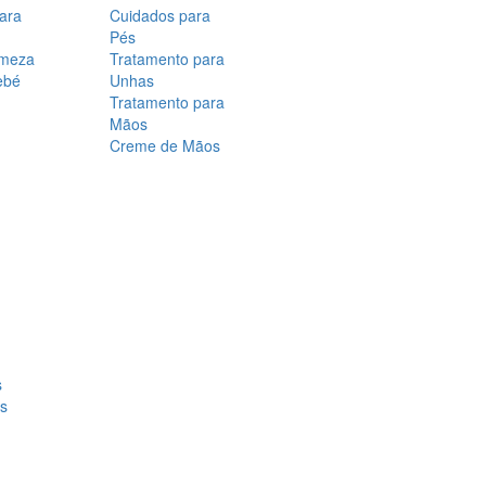
para
Cuidados para
Pés
rmeza
Tratamento para
ebé
Unhas
Tratamento para
Mãos
Creme de Mãos
s
os