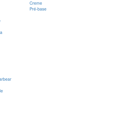
Creme
Pré-base
e
ra
arbear
de