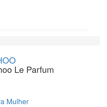
HOO
hoo Le Parfum
ra Mulher