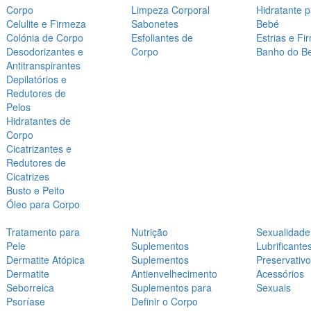
Corpo
Limpeza Corporal
Hidratante 
Celulite e Firmeza
Sabonetes
Bebé
Colónia de Corpo
Esfoliantes de
Estrias e Fi
Desodorizantes e
Corpo
Banho do B
Antitranspirantes
Depilatórios e
Redutores de
Pelos
Hidratantes de
Corpo
Cicatrizantes e
Redutores de
Cicatrizes
Busto e Peito
Óleo para Corpo
Tratamento para
Nutrição
Sexualidade
Pele
Suplementos
Lubrificante
Dermatite Atópica
Suplementos
Preservativ
Dermatite
Antienvelhecimento
Acessórios
Seborreica
Suplementos para
Sexuais
Psoríase
Definir o Corpo