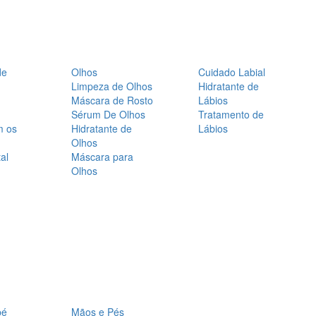
de
Olhos
Cuidado Labial
Limpeza de Olhos
Hidratante de
Máscara de Rosto
Lábios
Sérum De Olhos
Tratamento de
m os
Hidratante de
Lábios
Olhos
al
Máscara para
Olhos
bé
Mãos e Pés