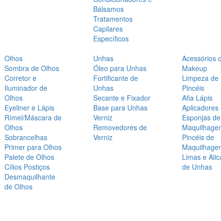
Bálsamos
Tratamentos
Capilares
Específicos
Olhos
Unhas
Acessórios 
Sombra de Olhos
Óleo para Unhas
Makeup
Corretor e
Fortificante de
Limpeza de
Iluminador de
Unhas
Pincéis
Olhos
Secante e Fixador
Afia Lápis
Eyeliner e Lápis
Base para Unhas
Aplicadores
Rímel/Máscara de
Verniz
Esponjas de
Olhos
Removedores de
Maquilhage
Sobrancelhas
Verniz
Pincéis de
Primer para Olhos
Maquilhage
Palete de Olhos
Limas e Alic
Cílios Postiços
de Unhas
Desmaquilhante
de Olhos