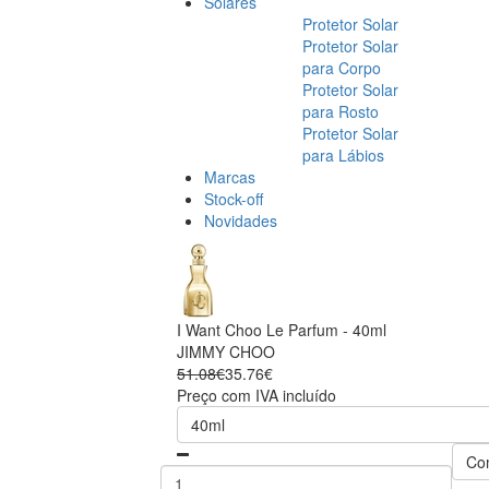
Solares
Protetor Solar
Protetor Solar
para Corpo
Protetor Solar
para Rosto
Protetor Solar
para Lábios
Marcas
Stock-off
Novidades
I Want Choo Le Parfum - 40ml
JIMMY CHOO
51.08€
35.76€
Preço com IVA incluído
40ml
Co