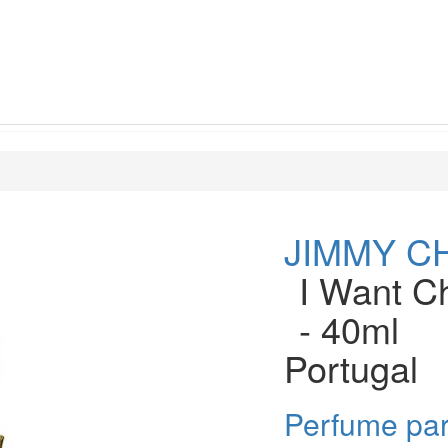
JIMMY C
I Want C
- 40ml
Portugal
Perfume pa