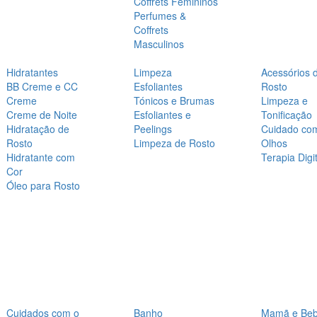
Coffrets Femininos
Perfumes &
Coffrets
Masculinos
Hidratantes
Limpeza
Acessórios 
BB Creme e CC
Esfoliantes
Rosto
Creme
Tónicos e Brumas
Limpeza e
Creme de Noite
Esfoliantes e
Tonificação
Hidratação de
Peelings
Cuidado co
Rosto
Limpeza de Rosto
Olhos
Hidratante com
Terapia Digit
Cor
Óleo para Rosto
Cuidados com o
Banho
Mamã e Be