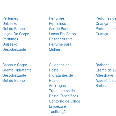
Perfumes
Perfumes
Perfumes d
Unissexo
Femininos
Criança
Gel de Banho
Gel de Banho
Perfume pa
Loção De Corpo
Loção De Corpo
Criança
Perfumes
Desodorizante
Unissexo
Perfume para
Desodorizante
Mulher
Banho e Corpo
Cuidados de
Barbear
Creme Hidratante
Rosto
Creme de B
Desodorizante
Hidratantes de
Aftershave
Gel de Banho
Rosto
Acessórios 
Antirrugas
Barbear
Tratamentos de
Rosto Específicos
Contorno de Olhos
Limpeza e
Tonificação