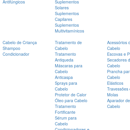
Antifúngicos
Suplementos
Solares
Suplementos
Capilares
Suplementos
Multivitamínicos
Cabelo de Criança
Tratamento de
Acessórios 
Shampoo
Cabelo
Cabelo
Condicionador
Tratamento
Escovas e P
Antiqueda
Secadores 
Máscaras para
Cabelo
Cabelo
Prancha par
Anticaspa
Cabelo
Sprays para
Elásticos
Cabelo
Travessões 
Protetor de Calor
Molas
Óleo para Cabelo
Aparador de
Tratamento
Cabelo
Fortificante
Sérum para
Cabelo
Condicionadores e