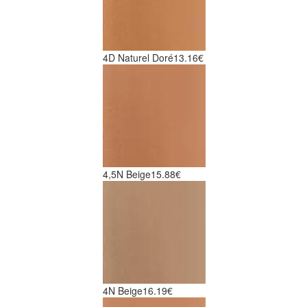
4D Naturel Doré
13.16€
4,5N Beige
15.88€
4N Beige
16.19€