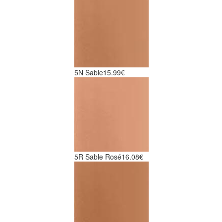
5N Sable
15.99€
5R Sable Rosé
16.08€