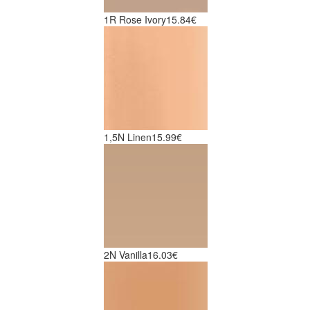
1R Rose Ivory
15.84€
1,5N Linen
15.99€
2N Vanilla
16.03€