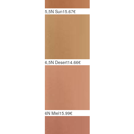
5,5N Sun
15.67€
6,5N Desert
14.66€
6N Miel
15.99€