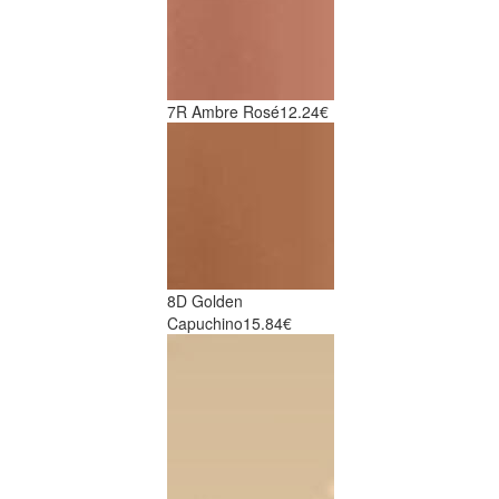
7R Ambre Rosé
12.24€
8D Golden
Capuchino
15.84€