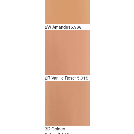
2W Amande
15.96€
2R Vanille Rose
15.91€
3D Golden