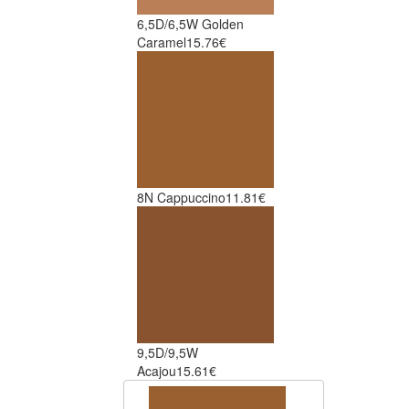
6,5D/6,5W Golden
Caramel
15.76€
8N Cappuccino
11.81€
9,5D/9,5W
Acajou
15.61€