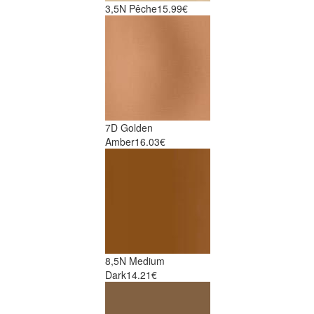
3,5N Pêche
15.99€
7D Golden
Amber
16.03€
8,5N Medium
Dark
14.21€