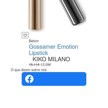
Batom
Gossamer Emotion
Lipstick
KIKO MILANO
15.11€
12.09€
O que dizem sobre nós
4.4 em 5
Com base na
opinião de
560 pessoas