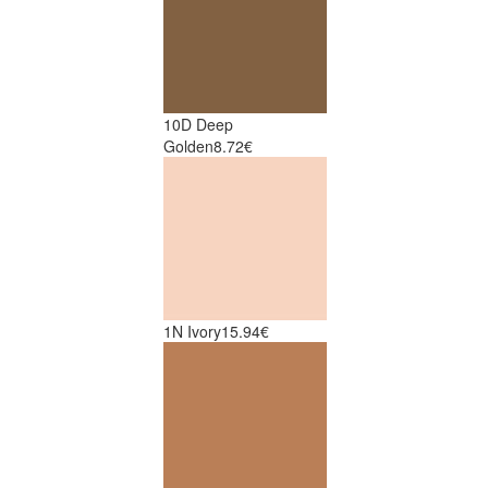
10D Deep
Golden
8.72€
1N Ivory
15.94€