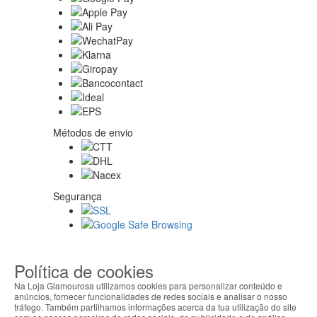
Métodos de envio
Segurança
Sobre nós
Política de cookies
Na Loja Glamourosa utilizamos cookies para personalizar conteúdo e
anúncios, fornecer funcionalidades de redes sociais e analisar o nosso
Ajuda Portugal
tráfego. Também partilhamos informações acerca da tua utilização do site