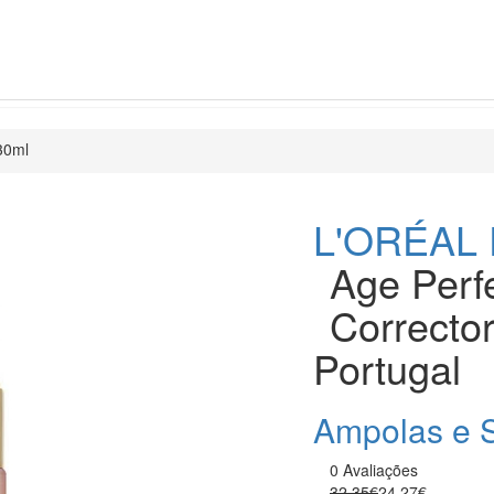
30ml
L'ORÉAL 
Age Perf
Corrector
Portugal
Ampolas e 
0 Avaliações
32.35€
24.27€