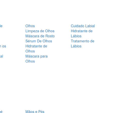
de
Olhos
Cuidado Labial
Limpeza de Olhos
Hidratante de
Máscara de Rosto
Lábios
Sérum De Olhos
Tratamento de
m os
Hidratante de
Lábios
Olhos
al
Máscara para
Olhos
bé
Mãos e Pés