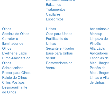
Bálsamos
Tratamentos
Capilares
Específicos
Olhos
Unhas
Acessórios 
Sombra de Olhos
Óleo para Unhas
Makeup
Corretor e
Fortificante de
Limpeza de
Iluminador de
Unhas
Pincéis
Olhos
Secante e Fixador
Afia Lápis
Eyeliner e Lápis
Base para Unhas
Aplicadores
Rímel/Máscara de
Verniz
Esponjas de
Olhos
Removedores de
Maquilhage
Sobrancelhas
Verniz
Pincéis de
Primer para Olhos
Maquilhage
Palete de Olhos
Limas e Alic
Cílios Postiços
de Unhas
Desmaquilhante
de Olhos