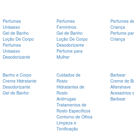
Perfumes
Perfumes
Perfumes d
Unissexo
Femininos
Criança
Gel de Banho
Gel de Banho
Perfume pa
Loção De Corpo
Loção De Corpo
Criança
Perfumes
Desodorizante
Unissexo
Perfume para
Desodorizante
Mulher
Banho e Corpo
Cuidados de
Barbear
Creme Hidratante
Rosto
Creme de B
Desodorizante
Hidratantes de
Aftershave
Gel de Banho
Rosto
Acessórios 
Antirrugas
Barbear
Tratamentos de
Rosto Específicos
Contorno de Olhos
Limpeza e
Tonificação