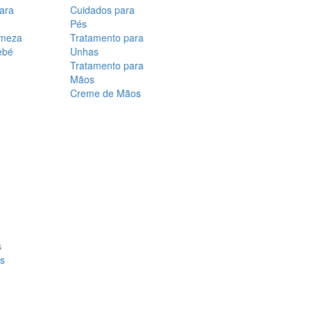
para
Cuidados para
Pés
rmeza
Tratamento para
ebé
Unhas
Tratamento para
Mãos
Creme de Mãos
s
os