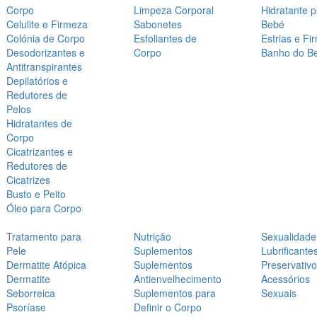
Corpo
Limpeza Corporal
Hidratante 
Celulite e Firmeza
Sabonetes
Bebé
Colónia de Corpo
Esfoliantes de
Estrias e Fi
Desodorizantes e
Corpo
Banho do B
Antitranspirantes
Depilatórios e
Redutores de
Pelos
Hidratantes de
Corpo
Cicatrizantes e
Redutores de
Cicatrizes
Busto e Peito
Óleo para Corpo
Tratamento para
Nutrição
Sexualidade
Pele
Suplementos
Lubrificante
Dermatite Atópica
Suplementos
Preservativ
Dermatite
Antienvelhecimento
Acessórios
Seborreica
Suplementos para
Sexuais
Psoríase
Definir o Corpo