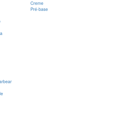
Creme
Pré-base
e
ra
arbear
de