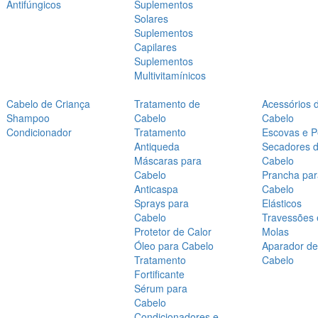
Antifúngicos
Suplementos
Solares
Suplementos
Capilares
Suplementos
Multivitamínicos
Cabelo de Criança
Tratamento de
Acessórios 
Shampoo
Cabelo
Cabelo
Condicionador
Tratamento
Escovas e P
Antiqueda
Secadores 
Máscaras para
Cabelo
Cabelo
Prancha par
Anticaspa
Cabelo
Sprays para
Elásticos
Cabelo
Travessões 
Protetor de Calor
Molas
Óleo para Cabelo
Aparador de
Tratamento
Cabelo
Fortificante
Sérum para
Cabelo
Condicionadores e