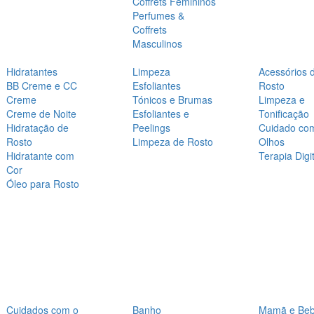
Coffrets Femininos
Perfumes &
Coffrets
Masculinos
Hidratantes
Limpeza
Acessórios 
BB Creme e CC
Esfoliantes
Rosto
Creme
Tónicos e Brumas
Limpeza e
Creme de Noite
Esfoliantes e
Tonificação
Hidratação de
Peelings
Cuidado co
Rosto
Limpeza de Rosto
Olhos
Hidratante com
Terapia Digit
Cor
Óleo para Rosto
Cuidados com o
Banho
Mamã e Be