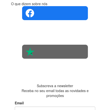
O que dizem sobre nós
4.4 em 5
Com base na
opinião de
560 pessoas
4.6 em 5
Baseada em
438
avaliações
Subscreva a newsletter
Receba no seu email todas as novidades e
promoções
Email