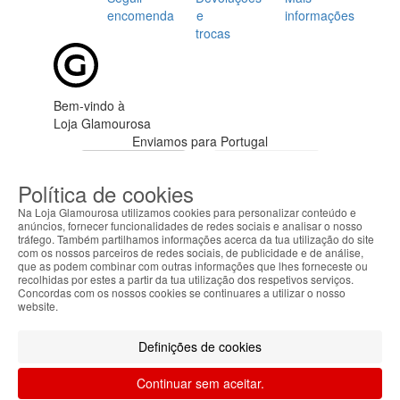
encomenda
e
informações
trocas
Bem-vindo à
Loja Glamourosa
Enviamos para Portugal
Iniciar sessão
Criar conta
Política de cookies
As suas preferências
Na Loja Glamourosa utilizamos cookies para personalizar conteúdo e
anúncios, fornecer funcionalidades de redes sociais e analisar o nosso
tráfego. Também partilhamos informações acerca da tua utilização do site
com os nossos parceiros de redes sociais, de publicidade e de análise,
que as podem combinar com outras informações que lhes forneceste ou
recolhidas por estes a partir da tua utilização dos respetivos serviços.
Concordas com os nossos cookies se continuares a utilizar o nosso
website.
HOME
AJUDA
Definições de cookies
MENU
Continuar sem aceitar.