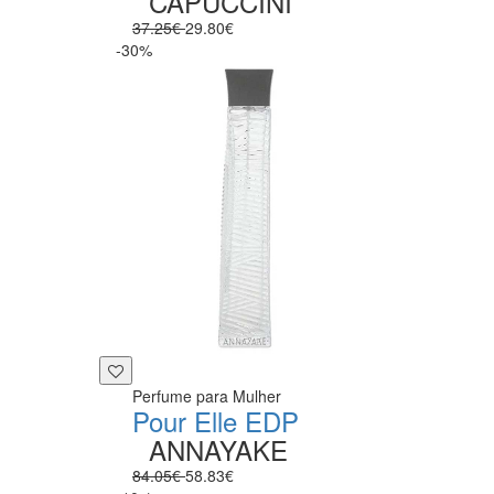
CAPUCCINI
37.25€
29.80€
-30%
Perfume para Mulher
Pour Elle EDP
ANNAYAKE
84.05€
58.83€