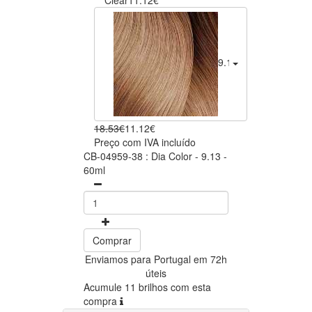
9.13
11.12€
18.53€
11.12€
Preço com IVA incluído
CB-04959-38 : Dia Color - 9.13 -
60ml
Comprar
Enviamos para Portugal em 72h
úteis
Acumule 11 brilhos com esta
compra