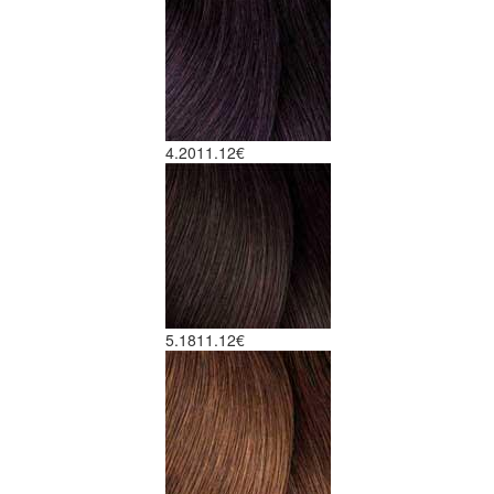
4.20
11.12€
5.18
11.12€