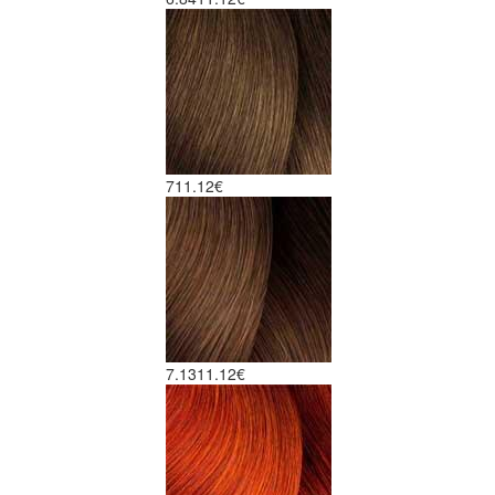
7
11.12€
7.13
11.12€