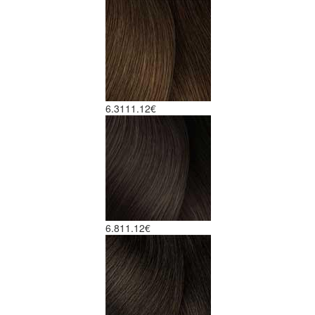
6.31
11.12€
6.8
11.12€