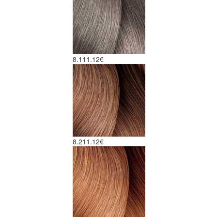
8.1
11.12€
8.2
11.12€