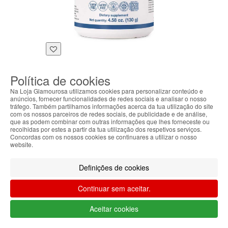
Suplementos Multivitamínicos
Magnesium
Política de cookies
Carbonate Powder
Na Loja Glamourosa utilizamos cookies para personalizar conteúdo e
ANA MARIA
anúncios, fornecer funcionalidades de redes sociais e analisar o nosso
tráfego. Também partilhamos informações acerca da tua utilização do site
LAJUSTICIA
com os nossos parceiros de redes sociais, de publicidade e de análise,
que as podem combinar com outras informações que lhes forneceste ou
16.14€
12.10€
recolhidas por estes a partir da tua utilização dos respetivos serviços.
O que dizem sobre nós
Concordas com os nossos cookies se continuares a utilizar o nosso
website.
Definições de cookies
4.4 em 5
Continuar sem aceitar.
Com base na
opinião de
Aceitar cookies
560 pessoas