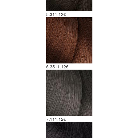
5.3
11.12€
6.35
11.12€
7.1
11.12€