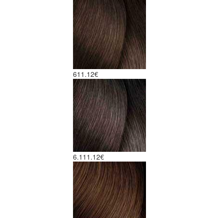
6
11.12€
6.1
11.12€