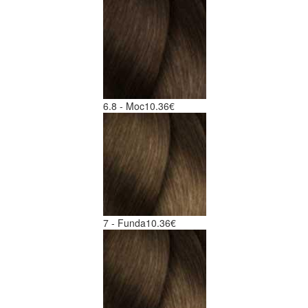
6.8 - Moc
10.36€
7 - Funda
10.36€