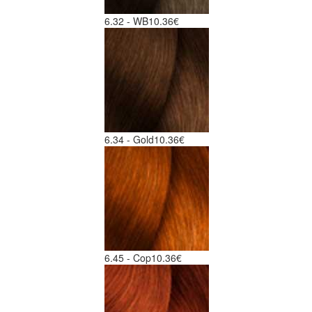
6.32 - WB
10.36€
6.34 - Gold
10.36€
6.45 - Cop
10.36€