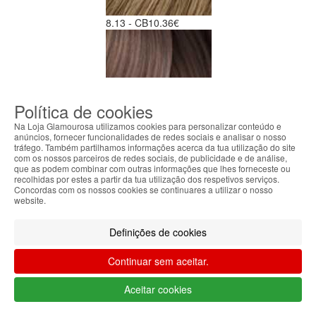
8.13 - CB
10.36€
Política de cookies
Na Loja Glamourosa utilizamos cookies para personalizar conteúdo e
anúncios, fornecer funcionalidades de redes sociais e analisar o nosso
8.21 - Iri
10.36€
tráfego. Também partilhamos informações acerca da tua utilização do site
com os nossos parceiros de redes sociais, de publicidade e de análise,
que as podem combinar com outras informações que lhes forneceste ou
recolhidas por estes a partir da tua utilização dos respetivos serviços.
Concordas com os nossos cookies se continuares a utilizar o nosso
website.
Definições de cookies
Continuar sem aceitar.
8.3 - Gold
10.36€
Aceitar cookies