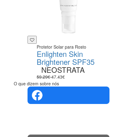
Protetor Solar para Rosto
Enlighten Skin
Brightener SPF35
NEOSTRATA
59.29€
47.43€
O que dizem sobre nós
4.4 em 5
Com base na
opinião de
560 pessoas