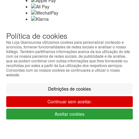
Política de cookies
Na Loja Glamourosa utilizamos cookies para personalizar conteúdo e
anúncios, fornecer funcionalidades de redes sociais e analisar o nosso
tráfego. Também partilhamos informações acerca da tua utilização do site
Métodos de envio
com os nossos parceiros de redes sociais, de publicidade e de análise,
que as podem combinar com outras informações que lhes forneceste ou
recolhidas por estes a partir da tua utilização dos respetivos serviços.
Concordas com os nossos cookies se continuares a utilizar o nosso
website.
Segurança
Definições de cookies
Continuar sem aceitar.
Sobre nós
Aceitar cookies
Ajuda Portugal