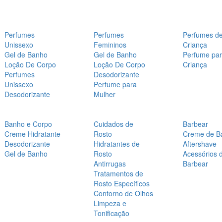
Perfumes
Perfumes
Perfumes d
Unissexo
Femininos
Criança
Gel de Banho
Gel de Banho
Perfume pa
Loção De Corpo
Loção De Corpo
Criança
Perfumes
Desodorizante
Unissexo
Perfume para
Desodorizante
Mulher
Banho e Corpo
Cuidados de
Barbear
Creme Hidratante
Rosto
Creme de B
Desodorizante
Hidratantes de
Aftershave
Gel de Banho
Rosto
Acessórios 
Antirrugas
Barbear
Tratamentos de
Rosto Específicos
Contorno de Olhos
Limpeza e
Tonificação