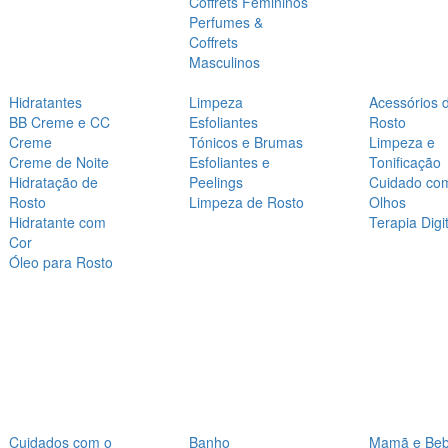
Coffrets Femininos
Perfumes &
Coffrets
Masculinos
Hidratantes
Limpeza
Acessórios 
BB Creme e CC
Esfoliantes
Rosto
Creme
Tónicos e Brumas
Limpeza e
Creme de Noite
Esfoliantes e
Tonificação
Hidratação de
Peelings
Cuidado co
Rosto
Limpeza de Rosto
Olhos
Hidratante com
Terapia Digit
Cor
Óleo para Rosto
Cuidados com o
Banho
Mamã e Be