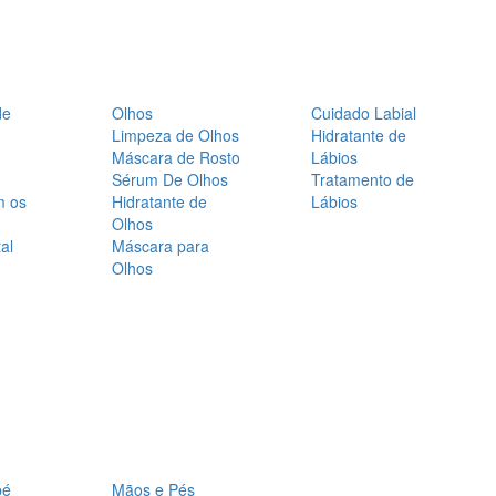
de
Olhos
Cuidado Labial
Limpeza de Olhos
Hidratante de
Máscara de Rosto
Lábios
Sérum De Olhos
Tratamento de
m os
Hidratante de
Lábios
Olhos
al
Máscara para
Olhos
bé
Mãos e Pés