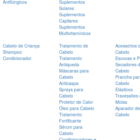
Antifúngicos
Suplementos
Solares
Suplementos
Capilares
Suplementos
Multivitamínicos
Cabelo de Criança
Tratamento de
Acessórios 
Shampoo
Cabelo
Cabelo
Condicionador
Tratamento
Escovas e P
Antiqueda
Secadores 
Máscaras para
Cabelo
Cabelo
Prancha par
Anticaspa
Cabelo
Sprays para
Elásticos
Cabelo
Travessões 
Protetor de Calor
Molas
Óleo para Cabelo
Aparador de
Tratamento
Cabelo
Fortificante
Sérum para
Cabelo
Condicionadores e