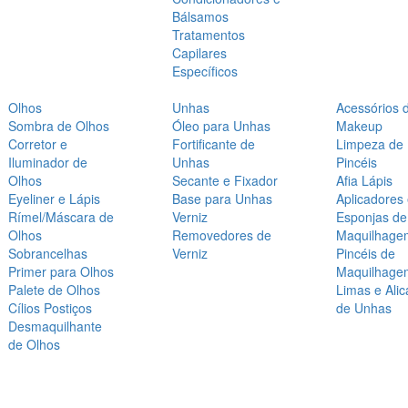
Bálsamos
Tratamentos
Capilares
Específicos
Olhos
Unhas
Acessórios 
Sombra de Olhos
Óleo para Unhas
Makeup
Corretor e
Fortificante de
Limpeza de
Iluminador de
Unhas
Pincéis
Olhos
Secante e Fixador
Afia Lápis
Eyeliner e Lápis
Base para Unhas
Aplicadores
Rímel/Máscara de
Verniz
Esponjas de
Olhos
Removedores de
Maquilhage
Sobrancelhas
Verniz
Pincéis de
Primer para Olhos
Maquilhage
Palete de Olhos
Limas e Alic
Cílios Postiços
de Unhas
Desmaquilhante
de Olhos