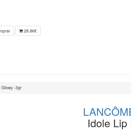
mprar
28.86€
t Glowy -3gr
LANCÔM
Idole Lip