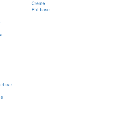
Creme
Pré-base
e
ra
arbear
de