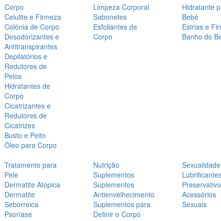
Corpo
Limpeza Corporal
Hidratante 
Celulite e Firmeza
Sabonetes
Bebé
Colónia de Corpo
Esfoliantes de
Estrias e Fi
Desodorizantes e
Corpo
Banho do B
Antitranspirantes
Depilatórios e
Redutores de
Pelos
Hidratantes de
Corpo
Cicatrizantes e
Redutores de
Cicatrizes
Busto e Peito
Óleo para Corpo
Tratamento para
Nutrição
Sexualidade
Pele
Suplementos
Lubrificante
Dermatite Atópica
Suplementos
Preservativ
Dermatite
Antienvelhecimento
Acessórios
Seborreica
Suplementos para
Sexuais
Psoríase
Definir o Corpo