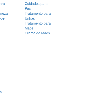
para
Cuidados para
Pés
rmeza
Tratamento para
ebé
Unhas
Tratamento para
Mãos
Creme de Mãos
s
os