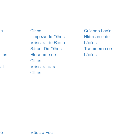
de
Olhos
Cuidado Labial
Limpeza de Olhos
Hidratante de
Máscara de Rosto
Lábios
Sérum De Olhos
Tratamento de
m os
Hidratante de
Lábios
Olhos
al
Máscara para
Olhos
bé
Mãos e Pés