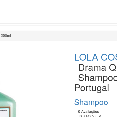
 250ml
LOLA CO
Drama Q
Shampoo
Portugal
Shampoo
0 Avaliações
13.48€
10.11€