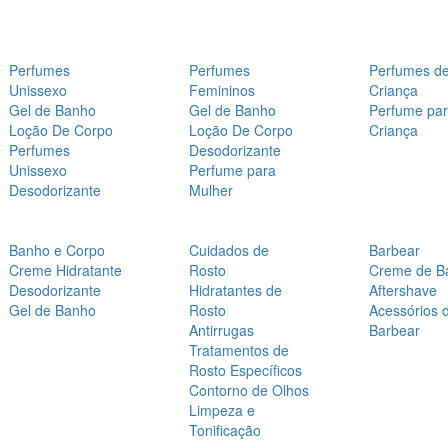
Perfumes
Perfumes
Perfumes d
Unissexo
Femininos
Criança
Gel de Banho
Gel de Banho
Perfume pa
Loção De Corpo
Loção De Corpo
Criança
Perfumes
Desodorizante
Unissexo
Perfume para
Desodorizante
Mulher
Banho e Corpo
Cuidados de
Barbear
Creme Hidratante
Rosto
Creme de B
Desodorizante
Hidratantes de
Aftershave
Gel de Banho
Rosto
Acessórios 
Antirrugas
Barbear
Tratamentos de
Rosto Específicos
Contorno de Olhos
Limpeza e
Tonificação