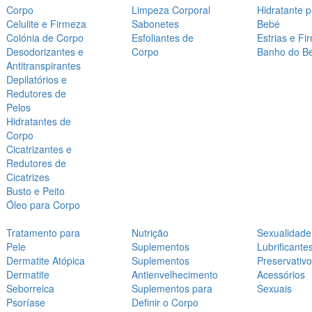
Corpo
Limpeza Corporal
Hidratante 
Celulite e Firmeza
Sabonetes
Bebé
Colónia de Corpo
Esfoliantes de
Estrias e Fi
Desodorizantes e
Corpo
Banho do B
Antitranspirantes
Depilatórios e
Redutores de
Pelos
Hidratantes de
Corpo
Cicatrizantes e
Redutores de
Cicatrizes
Busto e Peito
Óleo para Corpo
Tratamento para
Nutrição
Sexualidade
Pele
Suplementos
Lubrificante
Dermatite Atópica
Suplementos
Preservativ
Dermatite
Antienvelhecimento
Acessórios
Seborreica
Suplementos para
Sexuais
Psoríase
Definir o Corpo