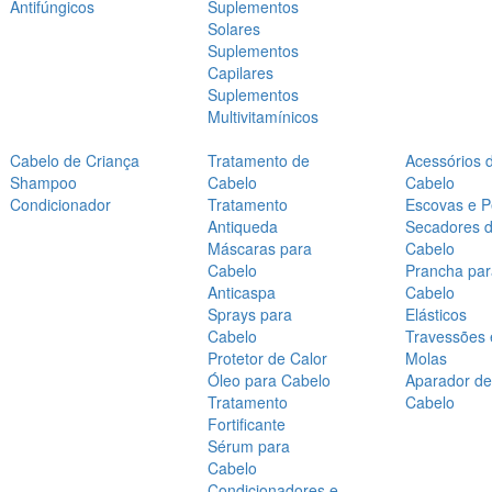
Antifúngicos
Suplementos
Solares
Suplementos
Capilares
Suplementos
Multivitamínicos
Cabelo de Criança
Tratamento de
Acessórios 
Shampoo
Cabelo
Cabelo
Condicionador
Tratamento
Escovas e P
Antiqueda
Secadores 
Máscaras para
Cabelo
Cabelo
Prancha par
Anticaspa
Cabelo
Sprays para
Elásticos
Cabelo
Travessões 
Protetor de Calor
Molas
Óleo para Cabelo
Aparador de
Tratamento
Cabelo
Fortificante
Sérum para
Cabelo
Condicionadores e