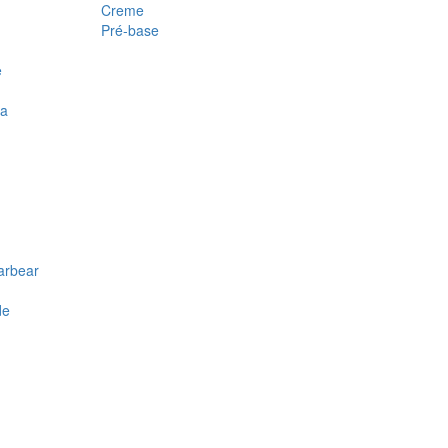
Creme
Pré-base
e
ra
arbear
de