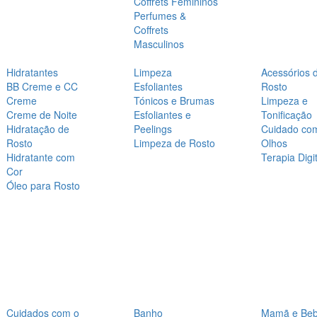
Coffrets Femininos
Perfumes &
Coffrets
Masculinos
Hidratantes
Limpeza
Acessórios 
BB Creme e CC
Esfoliantes
Rosto
Creme
Tónicos e Brumas
Limpeza e
Creme de Noite
Esfoliantes e
Tonificação
Hidratação de
Peelings
Cuidado co
Rosto
Limpeza de Rosto
Olhos
Hidratante com
Terapia Digit
Cor
Óleo para Rosto
Cuidados com o
Banho
Mamã e Be