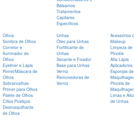
Bálsamos
Tratamentos
Capilares
Específicos
Olhos
Unhas
Acessórios 
Sombra de Olhos
Óleo para Unhas
Makeup
Corretor e
Fortificante de
Limpeza de
Iluminador de
Unhas
Pincéis
Olhos
Secante e Fixador
Afia Lápis
Eyeliner e Lápis
Base para Unhas
Aplicadores
Rímel/Máscara de
Verniz
Esponjas de
Olhos
Removedores de
Maquilhage
Sobrancelhas
Verniz
Pincéis de
Primer para Olhos
Maquilhage
Palete de Olhos
Limas e Alic
Cílios Postiços
de Unhas
Desmaquilhante
de Olhos