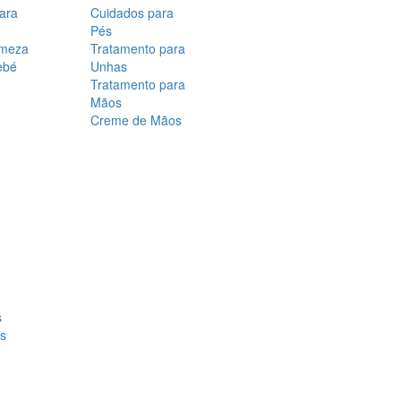
para
Cuidados para
Pés
rmeza
Tratamento para
ebé
Unhas
Tratamento para
Mãos
Creme de Mãos
s
os