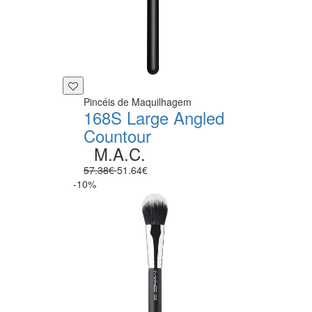
Pincéis de Maquilhagem
168S Large Angled
Countour
M.A.C.
57.38€
51.64€
-10%