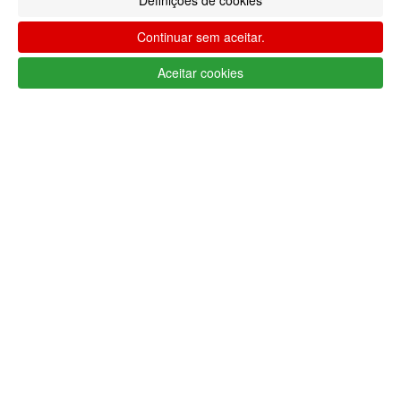
Definições de cookies
Continuar sem aceitar.
Aceitar cookies
Métodos de envio
Segurança
Sobre nós
Ajuda Portugal
A minha conta