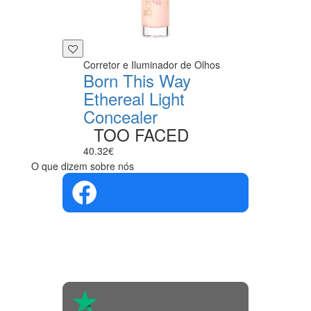
Corretor e Iluminador de Olhos
Born This Way
Ethereal Light
Concealer
TOO FACED
40.32€
O que dizem sobre nós
4.4 em 5
Com base na
opinião de
560 pessoas