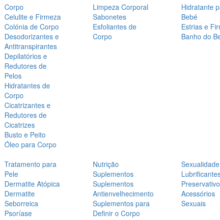
Corpo
Limpeza Corporal
Hidratante 
Celulite e Firmeza
Sabonetes
Bebé
Colónia de Corpo
Esfoliantes de
Estrias e Fi
Desodorizantes e
Corpo
Banho do B
Antitranspirantes
Depilatórios e
Redutores de
Pelos
Hidratantes de
Corpo
Cicatrizantes e
Redutores de
Cicatrizes
Busto e Peito
Óleo para Corpo
Tratamento para
Nutrição
Sexualidade
Pele
Suplementos
Lubrificante
Dermatite Atópica
Suplementos
Preservativ
Dermatite
Antienvelhecimento
Acessórios
Seborreica
Suplementos para
Sexuais
Psoríase
Definir o Corpo