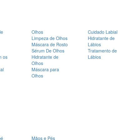
de
Olhos
Cuidado Labial
Limpeza de Olhos
Hidratante de
Máscara de Rosto
Lábios
Sérum De Olhos
Tratamento de
m os
Hidratante de
Lábios
Olhos
al
Máscara para
Olhos
bé
Mãos e Pés