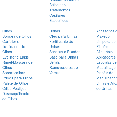
Bálsamos
Tratamentos
Capilares
Específicos
Olhos
Unhas
Acessórios 
Sombra de Olhos
Óleo para Unhas
Makeup
Corretor e
Fortificante de
Limpeza de
Iluminador de
Unhas
Pincéis
Olhos
Secante e Fixador
Afia Lápis
Eyeliner e Lápis
Base para Unhas
Aplicadores
Rímel/Máscara de
Verniz
Esponjas de
Olhos
Removedores de
Maquilhage
Sobrancelhas
Verniz
Pincéis de
Primer para Olhos
Maquilhage
Palete de Olhos
Limas e Alic
Cílios Postiços
de Unhas
Desmaquilhante
de Olhos