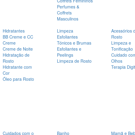
Coffrets Femininos
Perfumes &
Coffrets
Masculinos
Hidratantes
Limpeza
Acessórios 
BB Creme e CC
Esfoliantes
Rosto
Creme
Tónicos e Brumas
Limpeza e
Creme de Noite
Esfoliantes e
Tonificação
Hidratação de
Peelings
Cuidado co
Rosto
Limpeza de Rosto
Olhos
Hidratante com
Terapia Digit
Cor
Óleo para Rosto
Cuidados com o
Banho
Mamã e Be