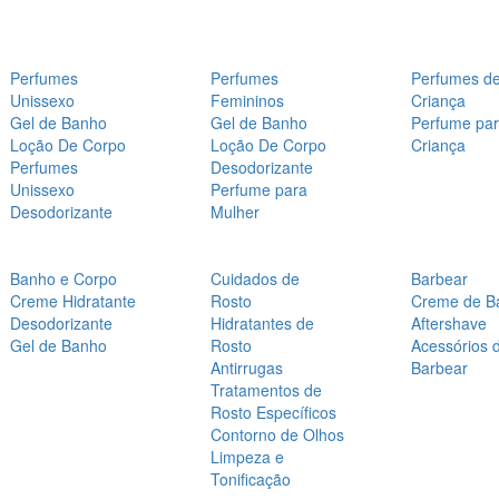
Perfumes
Perfumes
Perfumes d
Unissexo
Femininos
Criança
Gel de Banho
Gel de Banho
Perfume pa
Loção De Corpo
Loção De Corpo
Criança
Perfumes
Desodorizante
Unissexo
Perfume para
Desodorizante
Mulher
Banho e Corpo
Cuidados de
Barbear
Creme Hidratante
Rosto
Creme de B
Desodorizante
Hidratantes de
Aftershave
Gel de Banho
Rosto
Acessórios 
Antirrugas
Barbear
Tratamentos de
Rosto Específicos
Contorno de Olhos
Limpeza e
Tonificação