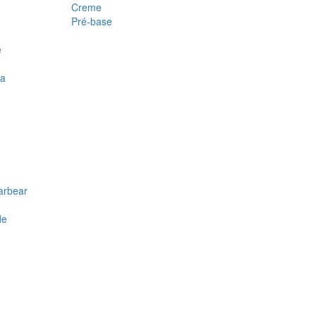
Creme
Pré-base
e
ra
arbear
de