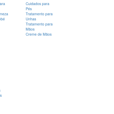
para
Cuidados para
Pés
rmeza
Tratamento para
ebé
Unhas
Tratamento para
Mãos
Creme de Mãos
s
os