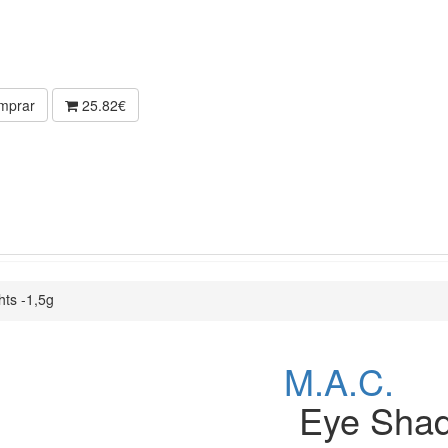
mprar
25.82€
ts -1,5g
M.A.C.
Eye Shad