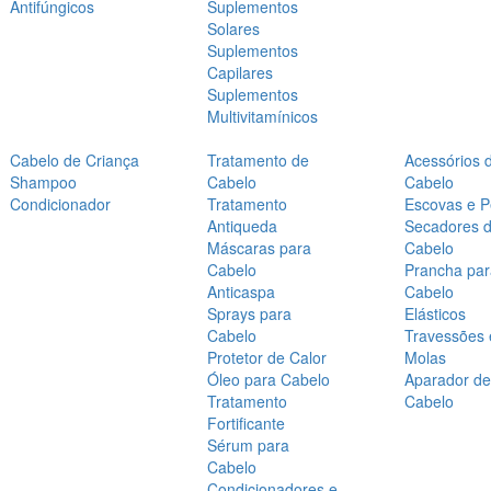
Antifúngicos
Suplementos
Solares
Suplementos
Capilares
Suplementos
Multivitamínicos
Cabelo de Criança
Tratamento de
Acessórios 
Shampoo
Cabelo
Cabelo
Condicionador
Tratamento
Escovas e P
Antiqueda
Secadores 
Máscaras para
Cabelo
Cabelo
Prancha par
Anticaspa
Cabelo
Sprays para
Elásticos
Cabelo
Travessões 
Protetor de Calor
Molas
Óleo para Cabelo
Aparador de
Tratamento
Cabelo
Fortificante
Sérum para
Cabelo
Condicionadores e