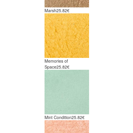
Marsh
25.82€
Memories of
Space
25.82€
Mint Condition
25.82€