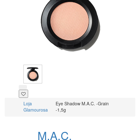
Loja
Eye Shadow M.A.C. -Grain
Glamourosa
-1,5g
M.A.C.