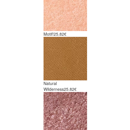
Motif!
25.82€
Natural
Wilderness
25.82€