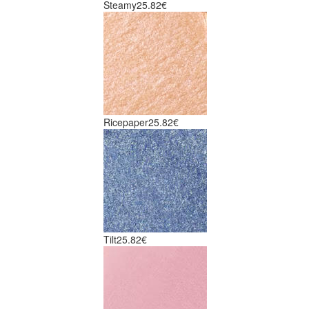
Steamy
25.82€
Ricepaper
25.82€
Tilt
25.82€