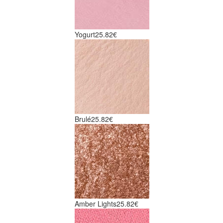
Yogurt
25.82€
Brulé
25.82€
Amber Lights
25.82€