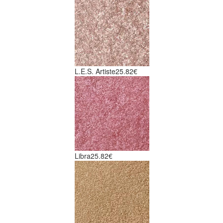
L.E.S. Artiste
25.82€
Libra
25.82€