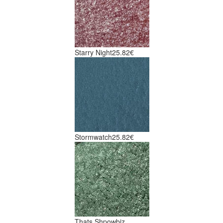
Starry Night
25.82€
Stormwatch
25.82€
Thats Shpowbiz