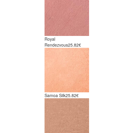
Royal
Rendezvous
25.82€
Samoa Silk
25.82€