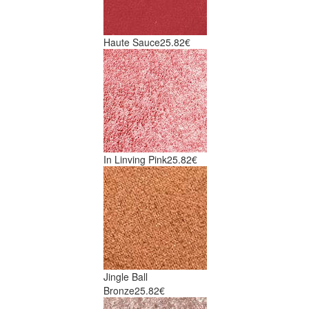
Haute Sauce
25.82€
In Linving Pink
25.82€
Jingle Ball
Bronze
25.82€