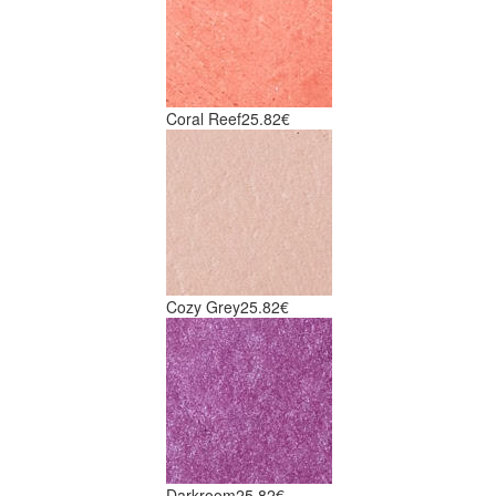
Coral Reef
25.82€
Cozy Grey
25.82€
Darkroom
25.82€