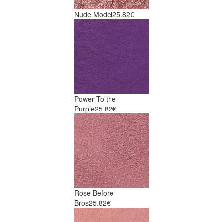
Nude Model
25.82€
Power To the
Purple
25.82€
Rose Before
Bros
25.82€