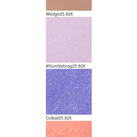
Wedge
25.82€
#Humblebrag
25.82€
Colbat
25.82€