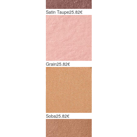
Satin Taupe
25.82€
Grain
25.82€
Soba
25.82€