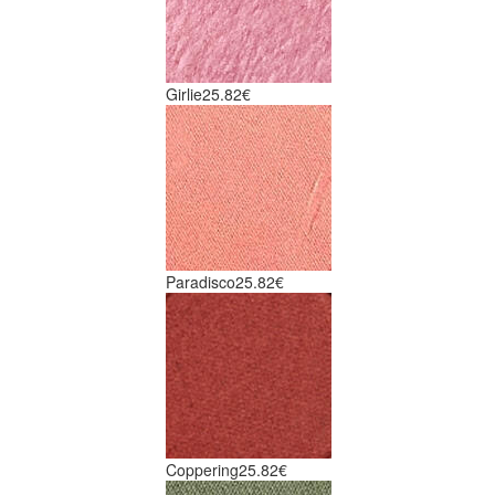
Girlie
25.82€
Paradisco
25.82€
Coppering
25.82€