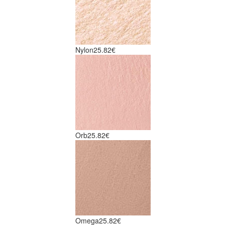
Nylon
25.82€
Orb
25.82€
Omega
25.82€