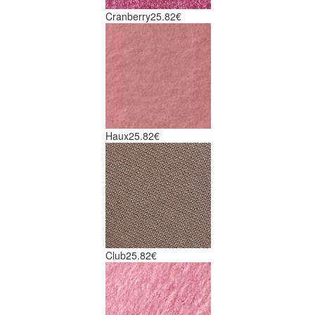
Cranberry
25.82€
Haux
25.82€
Club
25.82€