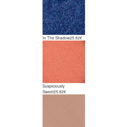
In The Shadow
25.82€
Suspiciously
Sweet
25.82€