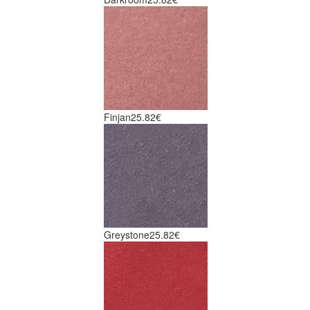
Finjan
25.82€
Greystone
25.82€