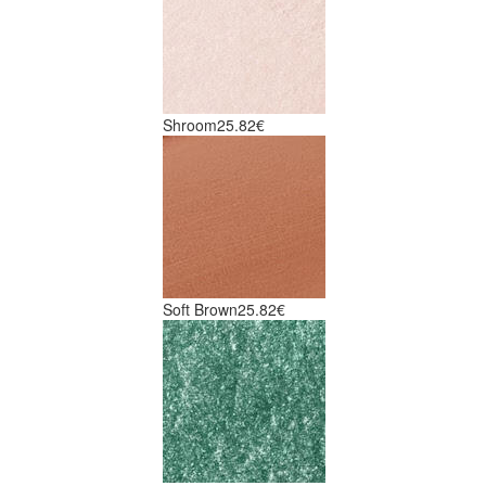
Shroom
25.82€
Soft Brown
25.82€