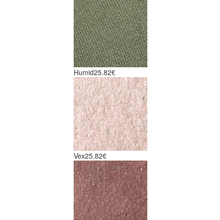
Humid
25.82€
Vex
25.82€