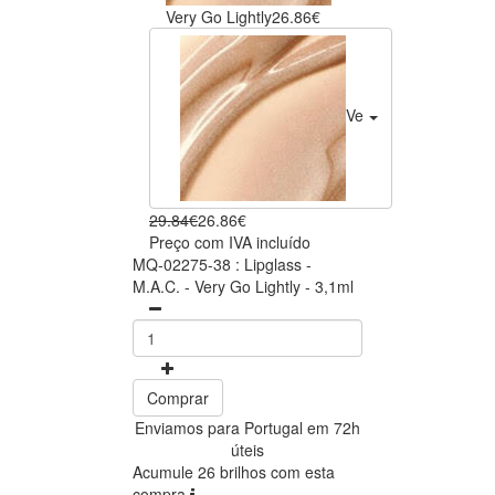
Very Go Lightly
26.86€
Very Go Lightly
26.86
29.84€
26.86€
Preço com IVA incluído
MQ-02275-38 : Lipglass -
M.A.C. - Very Go Lightly - 3,1ml
Comprar
Enviamos para Portugal em 72h
úteis
Acumule 26 brilhos com esta
compra