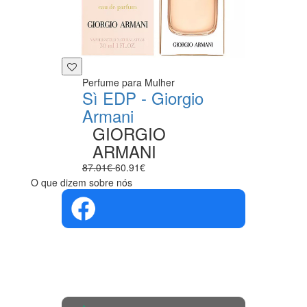
Perfume para Mulher
Sì EDP - Giorgio
Armani
GIORGIO
ARMANI
87.01€
60.91€
O que dizem sobre nós
4.4 em 5
Com base na
opinião de
560 pessoas