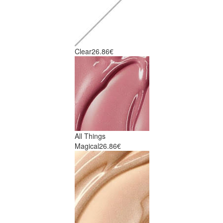
Clear
26.86€
All Things
Magical
26.86€