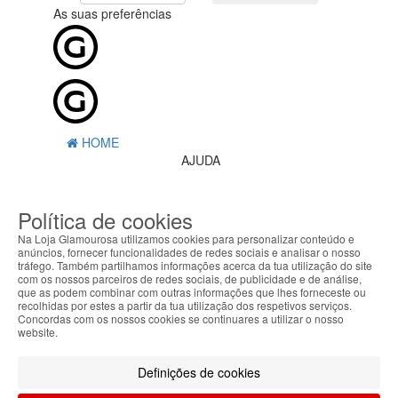
As suas preferências
HOME
AJUDA
MENU
Política de cookies
0
CARRINHO
Na Loja Glamourosa utilizamos cookies para personalizar conteúdo e
EU
anúncios, fornecer funcionalidades de redes sociais e analisar o nosso
tráfego. Também partilhamos informações acerca da tua utilização do site
com os nossos parceiros de redes sociais, de publicidade e de análise,
Filtrar por
que as podem combinar com outras informações que lhes forneceste ou
recolhidas por estes a partir da tua utilização dos respetivos serviços.
Limpar filtros
Filtrar
Concordas com os nossos cookies se continuares a utilizar o nosso
website.
Segue @lojaglamourosacom nas redes
sociais
Definições de cookies