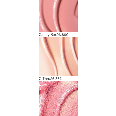
Candy Box
26.86€
C-Thru
26.86€