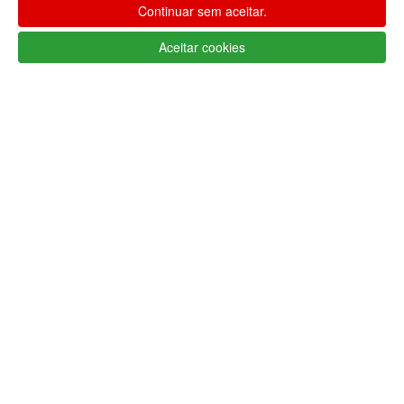
Continuar sem aceitar.
Aceitar cookies
Apoio ao cliente Portugal
+351 223 234 702
(chamada para rede fixa nacional)
Segunda a Sexta 9h às 17h (GMT)
info@lojaglamourosa.com
Métodos de pagamento