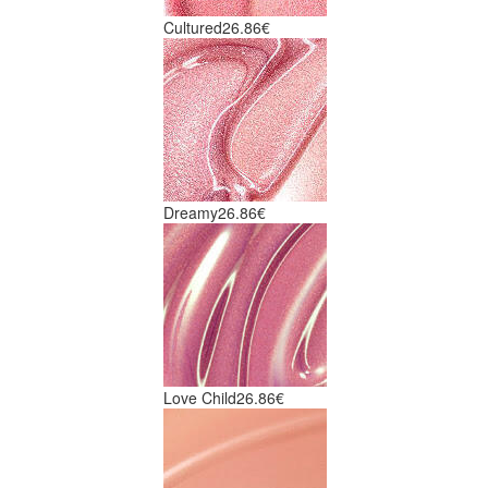
Cultured
26.86€
Dreamy
26.86€
Love Child
26.86€