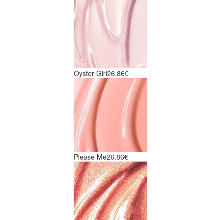
Oyster Girl
26.86€
Please Me
26.86€