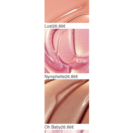
Lust
26.86€
Nymphette
26.86€
Oh Baby
26.86€