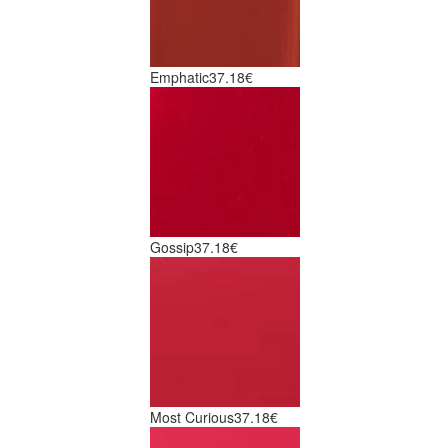
Emphatic
37.18€
Gossip
37.18€
Most Curious
37.18€