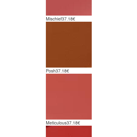
Mischief
37.18€
Posh
37.18€
Meticulous
37.18€