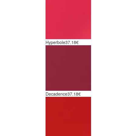
Hyperbole
37.18€
Decadence
37.18€