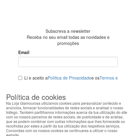
4.6 em 5
Baseada em
438
avaliações
Subscreva a newsletter
Receba no seu email todas as novidades e
promoções
Email
Li e aceito a
Política de Privacidade
e os
Termos e
Condições
Política de cookies
Subcrever newsletter
Na Loja Glamourosa utilizamos cookies para personalizar conteúdo e
Vantagens de comprar na nossa loja
anúncios, fornecer funcionalidades de redes sociais e analisar o nosso
tráfego. Também partilhamos informações acerca da tua utilização do site
100% Originais
com os nossos parceiros de redes sociais, de publicidade e de análise,
que as podem combinar com outras informações que lhes forneceste ou
Milhares de produtos,
centenas de
recolhidas por estes a partir da tua utilização dos respetivos serviços.
marcas
Concordas com os nossos cookies se continuares a utilizar o nosso
website.