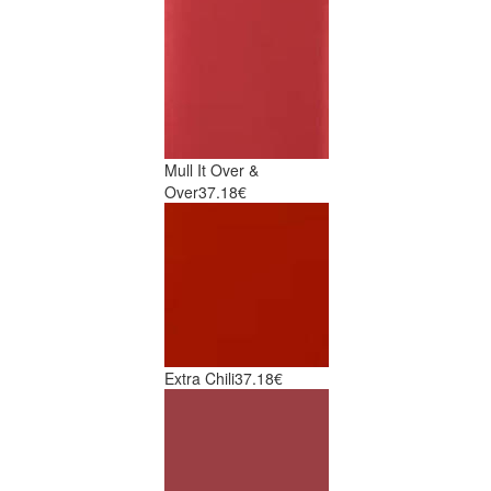
Mull It Over &
Over
37.18€
Extra Chili
37.18€