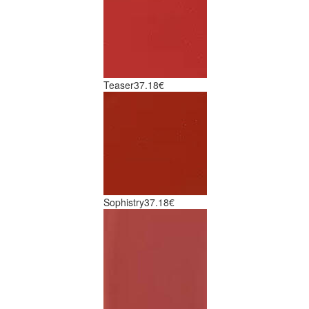
Teaser
37.18€
Sophistry
37.18€