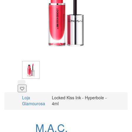
Loja
Locked Kiss Ink - Hyperbole -
Glamourosa
4ml
M.A.C.