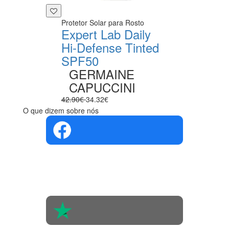
Protetor Solar para Rosto
Expert Lab Daily
Hi-Defense Tinted
SPF50
GERMAINE
CAPUCCINI
42.90€
34.32€
O que dizem sobre nós
4.4 em 5
Com base na
opinião de
560 pessoas