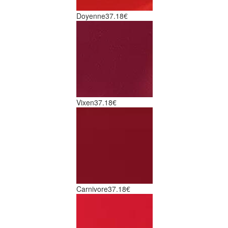
Doyenne
37.18€
Vixen
37.18€
Carnivore
37.18€