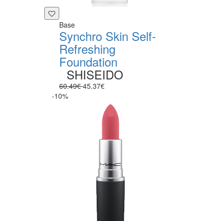
Base
Synchro Skin Self-
Refreshing
Foundation
SHISEIDO
60.49€
45.37€
-10%