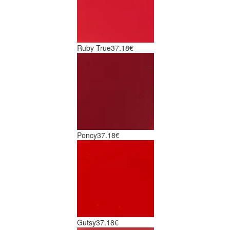
Ruby True
37.18€
Poncy
37.18€
Gutsy
37.18€