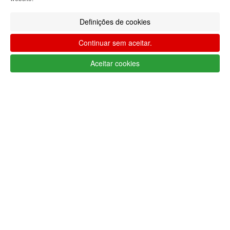
Pagamentos seguros
Proteção de
checkout garantido
Definições de cookies
Envios em 72h úteis
Continuar sem aceitar.
+ Seguro de envio em
todas as
encomendas
Aceitar cookies
Cartão cliente
Ganhe €€€ em
todas as compras
Ofertas
Usufrua de ofertas em
todas as
encomendas
Seguimento de envio
Tracking
a nível mundial
Categorias
Marcas
Informações