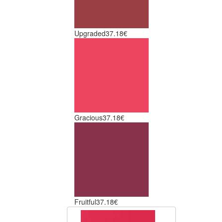
Upgraded
37.18€
Gracious
37.18€
Fruitful
37.18€