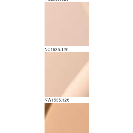
NC15
35.12€
NW15
35.12€