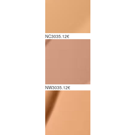
NC30
35.12€
NW30
35.12€