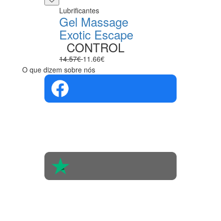
Lubrificantes
Gel Massage
Exotic Escape
CONTROL
14.57€
11.66€
O que dizem sobre nós
4.4 em 5
Com base na
opinião de
560 pessoas
4.6 em 5
Baseada em
438
avaliações