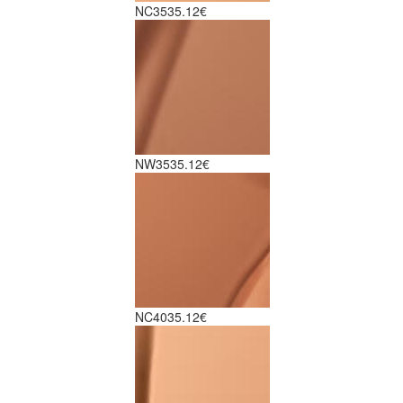
NC35
35.12€
NW35
35.12€
NC40
35.12€