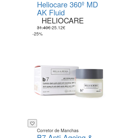
Heliocare 360º MD
AK Fluid
HELIOCARE
31.40€
25.12€
-25%
Corretor de Manchas
B7 Anti-Ageing &