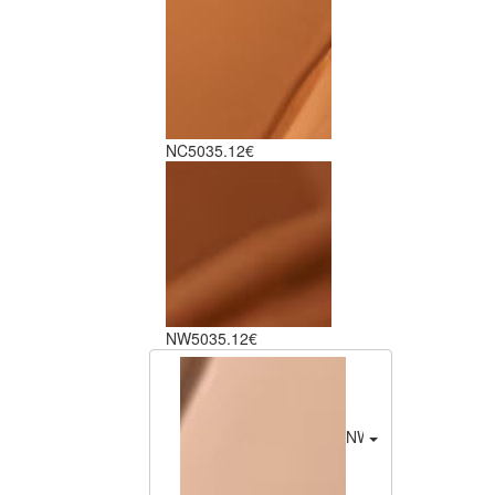
NC50
35.12€
NW50
35.12€
NW20
35.12€