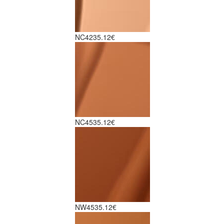
NC42
35.12€
NC45
35.12€
NW45
35.12€