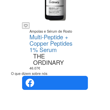
Ampolas e Sérum de Rosto
Multi-Peptide +
Copper Peptides
1% Serum
THE
ORDINARY
46.07€
O que dizem sobre nós
4.4 em 5
Com base na
opinião de
560 pessoas