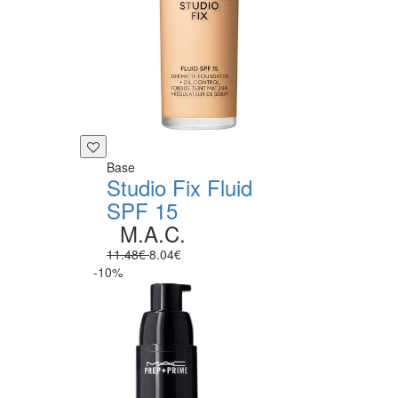
Base
Studio Fix Fluid
SPF 15
M.A.C.
11.48€
8.04€
-10%