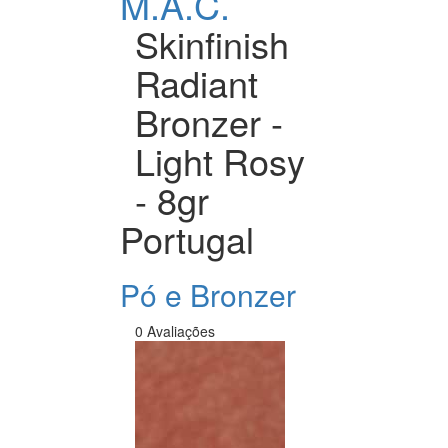
M.A.C.
Skinfinish
Radiant
Bronzer -
Light Rosy
- 8gr
Portugal
Pó e Bronzer
0 Avaliações