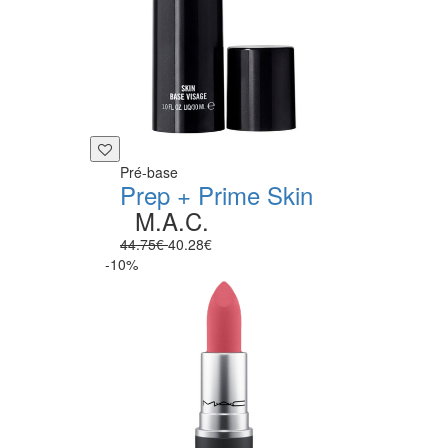
Pré-base
Prep + Prime Skin
M.A.C.
44.75€
40.28€
-10%