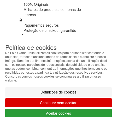
100% Originais
Milhares de produtos,
centenas de
marcas
Pagamentos seguros
Proteção de
checkout garantido
Envios em 72h úteis
Política de cookies
+ Seguro de envio em
todas as
encomendas
Na Loja Glamourosa utilizamos cookies para personalizar conteúdo e
anúncios, fornecer funcionalidades de redes sociais e analisar o nosso
tráfego. Também partilhamos informações acerca da tua utilização do site
Cartão cliente
com os nossos parceiros de redes sociais, de publicidade e de análise,
Ganhe €€€ em
todas as compras
que as podem combinar com outras informações que lhes forneceste ou
recolhidas por estes a partir da tua utilização dos respetivos serviços.
Concordas com os nossos cookies se continuares a utilizar o nosso
Ofertas
website.
Usufrua de ofertas em
todas as
encomendas
Definições de cookies
Seguimento de envio
Continuar sem aceitar.
Tracking
a nível mundial
Aceitar cookies