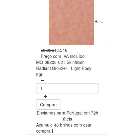
Radiant Light Rosy
48
53.93€
48.54€
Preço com IVA incluído
MQ-08208-02 : Skinfinish
Radiant Bronzer - Light Rosy -
8gr
Comprar
Enviamos para Portugal em 72h
úteis
Acumule 48 brilhos com esta
compra