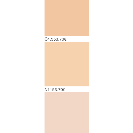
C4,5
53.70€
N11
53.70€