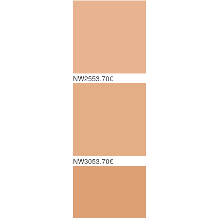
NW25
53.70€
NW30
53.70€