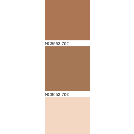
NC55
53.70€
NC60
53.70€