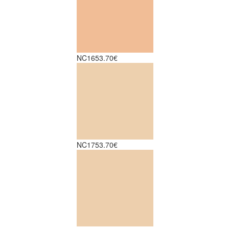
NC16
53.70€
NC17
53.70€