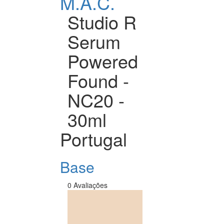
M.A.C.
Studio R
Serum
Powered
Found -
NC20 -
30ml
Portugal
Base
0 Avaliações