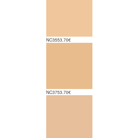
NC35
53.70€
NC37
53.70€