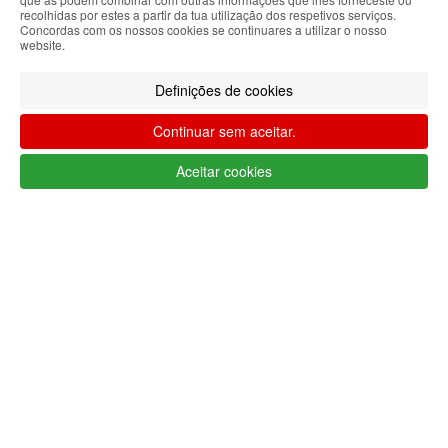
recolhidas por estes a partir da tua utilização dos respetivos serviços.
Limpar filtros
Filtrar
Concordas com os nossos cookies se continuares a utilizar o nosso
website.
Segue @lojaglamourosacom nas redes
sociais
Definições de cookies
Continuar sem aceitar.
Aceitar cookies
Apoio ao cliente Portugal
+351 223 234 702
(chamada para rede fixa nacional)
Segunda a Sexta 9h às 17h (GMT)
info@lojaglamourosa.com
Métodos de pagamento