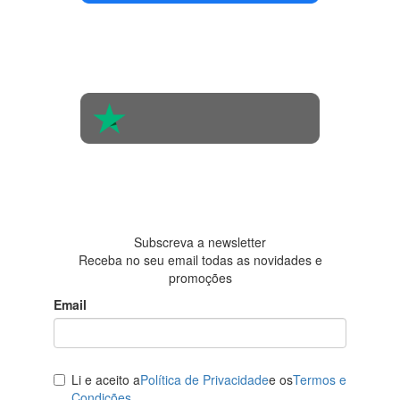
4.4 em 5
Com base na
opinião de
560 pessoas
4.6 em 5
Baseada em
438
avaliações
Subscreva a newsletter
Receba no seu email todas as novidades e
promoções
Email
Li e aceito a
Política de Privacidade
e os
Termos e
Condições