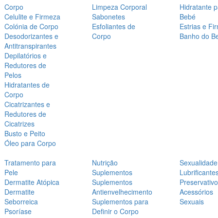
Corpo
Limpeza Corporal
Hidratante 
Celulite e Firmeza
Sabonetes
Bebé
Colónia de Corpo
Esfoliantes de
Estrias e Fi
Desodorizantes e
Corpo
Banho do B
Antitranspirantes
Depilatórios e
Redutores de
Pelos
Hidratantes de
Corpo
Cicatrizantes e
Redutores de
Cicatrizes
Busto e Peito
Óleo para Corpo
Tratamento para
Nutrição
Sexualidade
Pele
Suplementos
Lubrificante
Dermatite Atópica
Suplementos
Preservativ
Dermatite
Antienvelhecimento
Acessórios
Seborreica
Suplementos para
Sexuais
Psoríase
Definir o Corpo