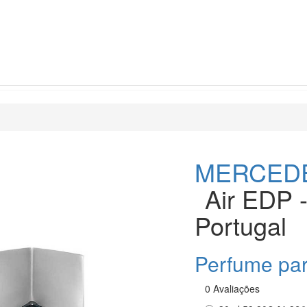
MERCED
Air EDP 
Portugal
Perfume p
0 Avaliações