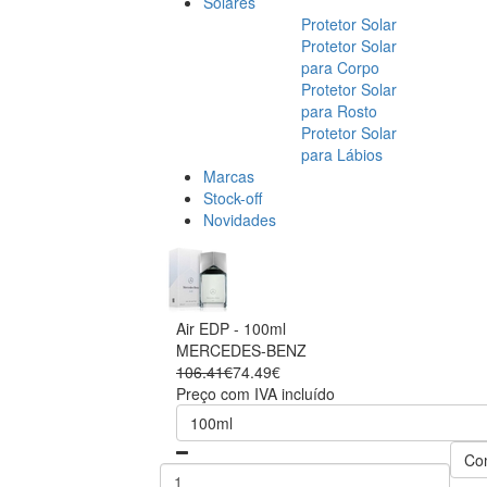
Solares
Protetor Solar
Protetor Solar
para Corpo
Protetor Solar
para Rosto
Protetor Solar
para Lábios
Marcas
Stock-off
Novidades
Air EDP - 100ml
MERCEDES-BENZ
106.41€
74.49€
Preço com IVA incluído
100ml
Co