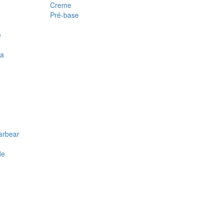
Creme
Pré-base
e
ra
arbear
de