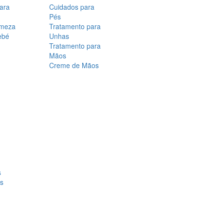
para
Cuidados para
Pés
rmeza
Tratamento para
ebé
Unhas
Tratamento para
Mãos
Creme de Mãos
s
os