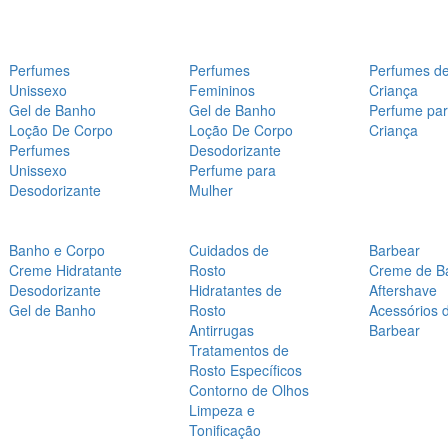
Perfumes
Perfumes
Perfumes d
Unissexo
Femininos
Criança
Gel de Banho
Gel de Banho
Perfume pa
Loção De Corpo
Loção De Corpo
Criança
Perfumes
Desodorizante
Unissexo
Perfume para
Desodorizante
Mulher
Banho e Corpo
Cuidados de
Barbear
Creme Hidratante
Rosto
Creme de B
Desodorizante
Hidratantes de
Aftershave
Gel de Banho
Rosto
Acessórios 
Antirrugas
Barbear
Tratamentos de
Rosto Específicos
Contorno de Olhos
Limpeza e
Tonificação