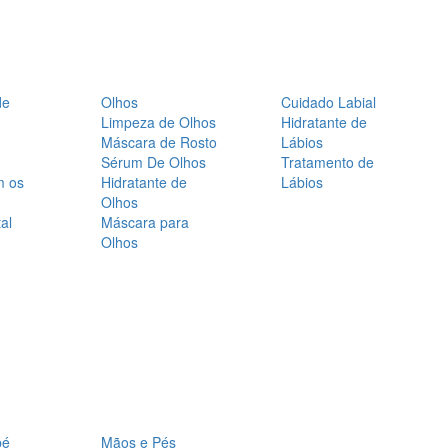
de
Olhos
Cuidado Labial
Limpeza de Olhos
Hidratante de
Máscara de Rosto
Lábios
Sérum De Olhos
Tratamento de
m os
Hidratante de
Lábios
Olhos
al
Máscara para
Olhos
bé
Mãos e Pés