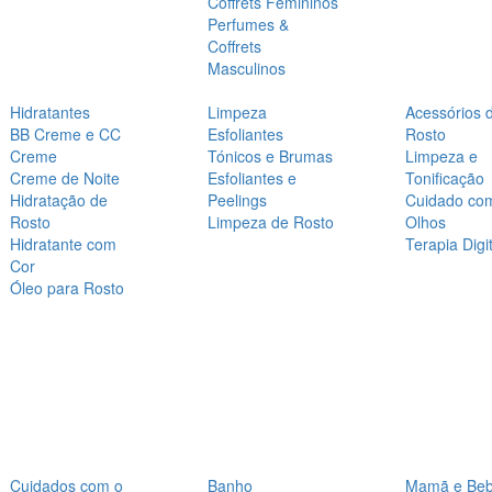
Coffrets Femininos
Perfumes &
Coffrets
Masculinos
Hidratantes
Limpeza
Acessórios 
BB Creme e CC
Esfoliantes
Rosto
Creme
Tónicos e Brumas
Limpeza e
Creme de Noite
Esfoliantes e
Tonificação
Hidratação de
Peelings
Cuidado co
Rosto
Limpeza de Rosto
Olhos
Hidratante com
Terapia Digit
Cor
Óleo para Rosto
Cuidados com o
Banho
Mamã e Be