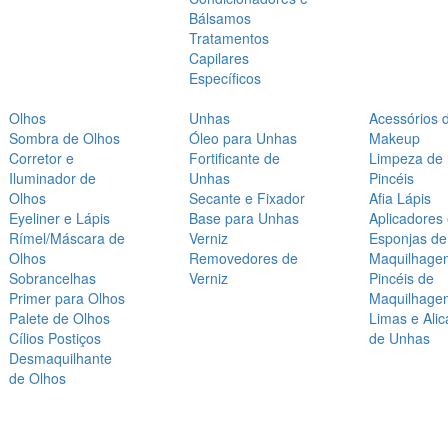
Bálsamos
Tratamentos
Capilares
Específicos
Olhos
Unhas
Acessórios 
Sombra de Olhos
Óleo para Unhas
Makeup
Corretor e
Fortificante de
Limpeza de
Iluminador de
Unhas
Pincéis
Olhos
Secante e Fixador
Afia Lápis
Eyeliner e Lápis
Base para Unhas
Aplicadores
Rímel/Máscara de
Verniz
Esponjas de
Olhos
Removedores de
Maquilhage
Sobrancelhas
Verniz
Pincéis de
Primer para Olhos
Maquilhage
Palete de Olhos
Limas e Alic
Cílios Postiços
de Unhas
Desmaquilhante
de Olhos