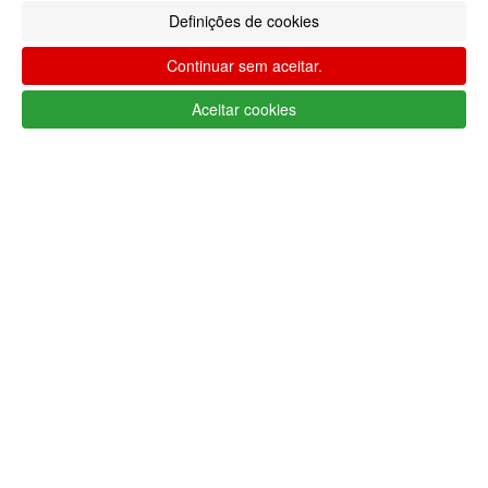
sociais
Definições de cookies
Continuar sem aceitar.
Aceitar cookies
Apoio ao cliente Portugal
+351 223 234 702
(chamada para rede fixa nacional)
Segunda a Sexta 9h às 17h (GMT)
info@lojaglamourosa.com
Métodos de pagamento