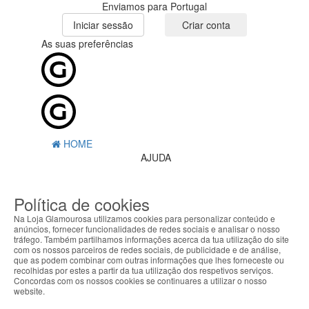
Enviamos para Portugal
Iniciar sessão
Criar conta
As suas preferências
HOME
AJUDA
MENU
Política de cookies
0
CARRINHO
Na Loja Glamourosa utilizamos cookies para personalizar conteúdo e
EU
anúncios, fornecer funcionalidades de redes sociais e analisar o nosso
tráfego. Também partilhamos informações acerca da tua utilização do site
com os nossos parceiros de redes sociais, de publicidade e de análise,
Filtrar por
que as podem combinar com outras informações que lhes forneceste ou
recolhidas por estes a partir da tua utilização dos respetivos serviços.
Limpar filtros
Filtrar
Concordas com os nossos cookies se continuares a utilizar o nosso
website.
Segue @lojaglamourosacom nas redes