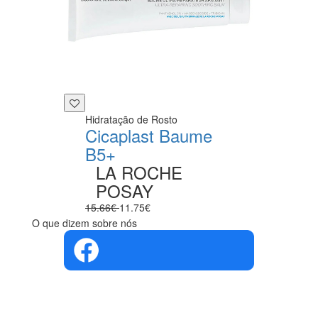
Hidratação de Rosto
Cicaplast Baume
B5+
LA ROCHE
POSAY
15.66€
11.75€
O que dizem sobre nós
4.4 em 5
Com base na
opinião de