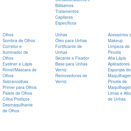
Bálsamos
Tratamentos
Capilares
Específicos
Olhos
Unhas
Acessórios 
Sombra de Olhos
Óleo para Unhas
Makeup
Corretor e
Fortificante de
Limpeza de
Iluminador de
Unhas
Pincéis
Olhos
Secante e Fixador
Afia Lápis
Eyeliner e Lápis
Base para Unhas
Aplicadores
Rímel/Máscara de
Verniz
Esponjas de
Olhos
Removedores de
Maquilhage
Sobrancelhas
Verniz
Pincéis de
Primer para Olhos
Maquilhage
Palete de Olhos
Limas e Alic
Cílios Postiços
de Unhas
Desmaquilhante
de Olhos