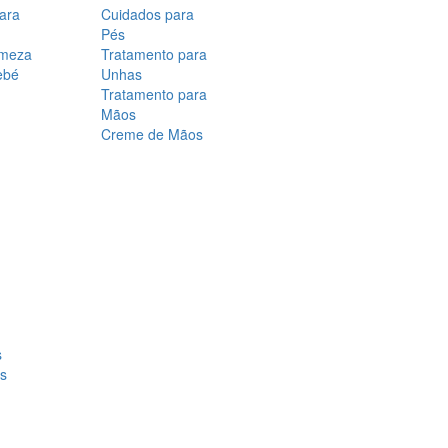
para
Cuidados para
Pés
rmeza
Tratamento para
ebé
Unhas
Tratamento para
Mãos
Creme de Mãos
s
os