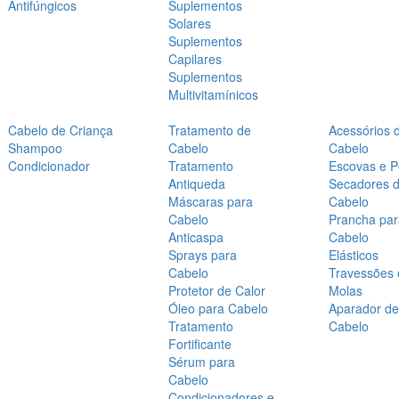
Antifúngicos
Suplementos
Solares
Suplementos
Capilares
Suplementos
Multivitamínicos
Cabelo de Criança
Tratamento de
Acessórios 
Shampoo
Cabelo
Cabelo
Condicionador
Tratamento
Escovas e P
Antiqueda
Secadores 
Máscaras para
Cabelo
Cabelo
Prancha par
Anticaspa
Cabelo
Sprays para
Elásticos
Cabelo
Travessões 
Protetor de Calor
Molas
Óleo para Cabelo
Aparador de
Tratamento
Cabelo
Fortificante
Sérum para
Cabelo
Condicionadores e