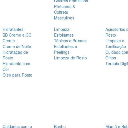
Coffrets Femininos
Perfumes &
Coffrets
Masculinos
Hidratantes
Limpeza
Acessórios 
BB Creme e CC
Esfoliantes
Rosto
Creme
Tónicos e Brumas
Limpeza e
Creme de Noite
Esfoliantes e
Tonificação
Hidratação de
Peelings
Cuidado co
Rosto
Limpeza de Rosto
Olhos
Hidratante com
Terapia Digit
Cor
Óleo para Rosto
Cuidados com o
Banho
Mamã e Be