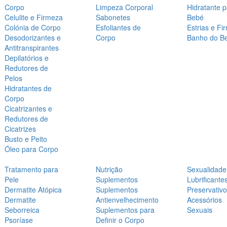
Corpo
Limpeza Corporal
Hidratante 
Celulite e Firmeza
Sabonetes
Bebé
Colónia de Corpo
Esfoliantes de
Estrias e Fi
Desodorizantes e
Corpo
Banho do B
Antitranspirantes
Depilatórios e
Redutores de
Pelos
Hidratantes de
Corpo
Cicatrizantes e
Redutores de
Cicatrizes
Busto e Peito
Óleo para Corpo
Tratamento para
Nutrição
Sexualidade
Pele
Suplementos
Lubrificante
Dermatite Atópica
Suplementos
Preservativ
Dermatite
Antienvelhecimento
Acessórios
Seborreica
Suplementos para
Sexuais
Psoríase
Definir o Corpo