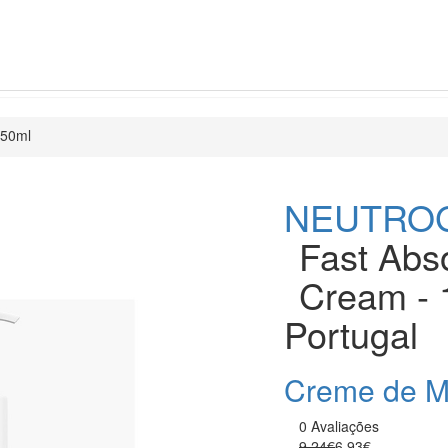
150ml
NEUTRO
Fast Abs
Cream - 
Portugal
Creme de 
0 Avaliações
9.24€
6.93€