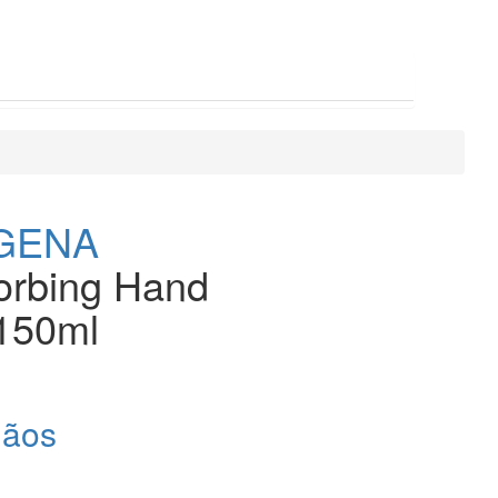
GENA
orbing Hand
150ml
Mãos