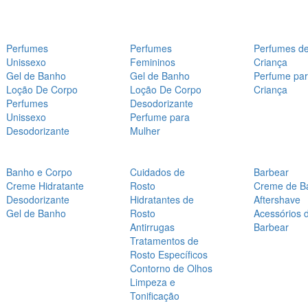
Perfumes
Perfumes
Perfumes d
Unissexo
Femininos
Criança
Gel de Banho
Gel de Banho
Perfume pa
Loção De Corpo
Loção De Corpo
Criança
Perfumes
Desodorizante
Unissexo
Perfume para
Desodorizante
Mulher
Banho e Corpo
Cuidados de
Barbear
Creme Hidratante
Rosto
Creme de B
Desodorizante
Hidratantes de
Aftershave
Gel de Banho
Rosto
Acessórios 
Antirrugas
Barbear
Tratamentos de
Rosto Específicos
Contorno de Olhos
Limpeza e
Tonificação