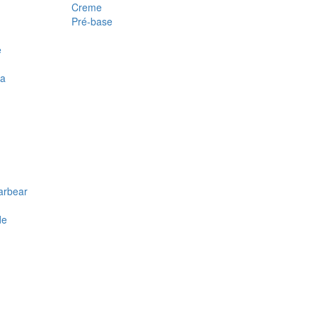
Creme
Pré-base
e
ra
arbear
de