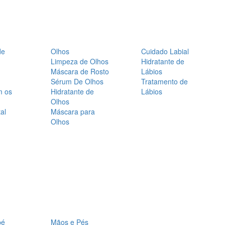
de
Olhos
Cuidado Labial
Limpeza de Olhos
Hidratante de
Máscara de Rosto
Lábios
Sérum De Olhos
Tratamento de
m os
Hidratante de
Lábios
Olhos
al
Máscara para
Olhos
bé
Mãos e Pés