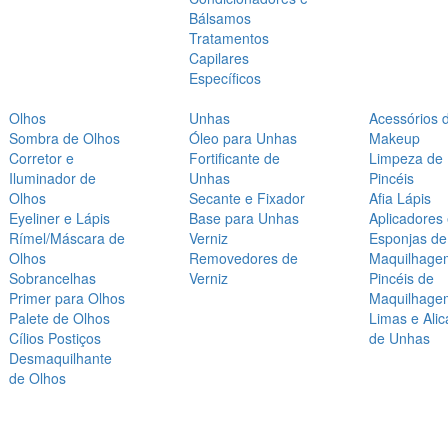
Bálsamos
Tratamentos
Capilares
Específicos
Olhos
Unhas
Acessórios 
Sombra de Olhos
Óleo para Unhas
Makeup
Corretor e
Fortificante de
Limpeza de
Iluminador de
Unhas
Pincéis
Olhos
Secante e Fixador
Afia Lápis
Eyeliner e Lápis
Base para Unhas
Aplicadores
Rímel/Máscara de
Verniz
Esponjas de
Olhos
Removedores de
Maquilhage
Sobrancelhas
Verniz
Pincéis de
Primer para Olhos
Maquilhage
Palete de Olhos
Limas e Alic
Cílios Postiços
de Unhas
Desmaquilhante
de Olhos