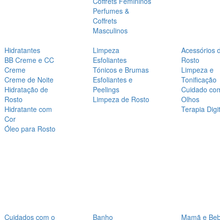
Coffrets Femininos
Perfumes &
Coffrets
Masculinos
Hidratantes
Limpeza
Acessórios 
BB Creme e CC
Esfoliantes
Rosto
Creme
Tónicos e Brumas
Limpeza e
Creme de Noite
Esfoliantes e
Tonificação
Hidratação de
Peelings
Cuidado co
Rosto
Limpeza de Rosto
Olhos
Hidratante com
Terapia Digit
Cor
Óleo para Rosto
Cuidados com o
Banho
Mamã e Be