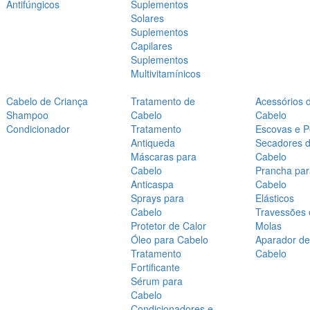
Antifúngicos
Suplementos
Solares
Suplementos
Capilares
Suplementos
Multivitamínicos
Cabelo de Criança
Tratamento de
Acessórios 
Shampoo
Cabelo
Cabelo
Condicionador
Tratamento
Escovas e P
Antiqueda
Secadores 
Máscaras para
Cabelo
Cabelo
Prancha par
Anticaspa
Cabelo
Sprays para
Elásticos
Cabelo
Travessões 
Protetor de Calor
Molas
Óleo para Cabelo
Aparador de
Tratamento
Cabelo
Fortificante
Sérum para
Cabelo
Condicionadores e