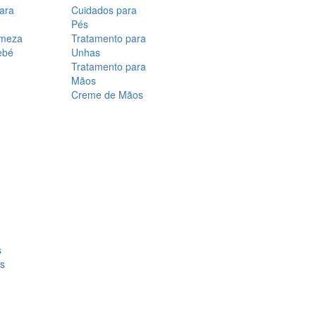
para
Cuidados para
Pés
rmeza
Tratamento para
ebé
Unhas
Tratamento para
Mãos
Creme de Mãos
s
os