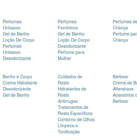
Perfumes
Perfumes
Perfumes d
Unissexo
Femininos
Criança
Gel de Banho
Gel de Banho
Perfume pa
Loção De Corpo
Loção De Corpo
Criança
Perfumes
Desodorizante
Unissexo
Perfume para
Desodorizante
Mulher
Banho e Corpo
Cuidados de
Barbear
Creme Hidratante
Rosto
Creme de B
Desodorizante
Hidratantes de
Aftershave
Gel de Banho
Rosto
Acessórios 
Antirrugas
Barbear
Tratamentos de
Rosto Específicos
Contorno de Olhos
Limpeza e
Tonificação