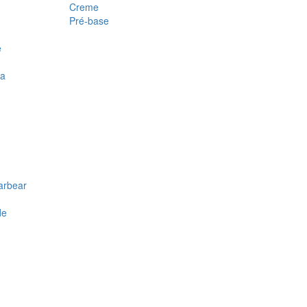
Creme
Pré-base
e
ra
arbear
de