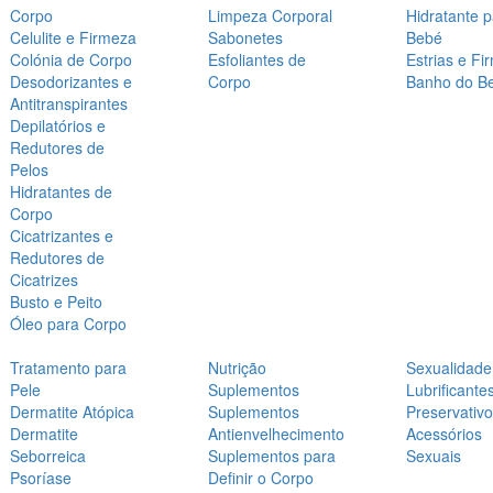
Corpo
Limpeza Corporal
Hidratante 
Celulite e Firmeza
Sabonetes
Bebé
Colónia de Corpo
Esfoliantes de
Estrias e Fi
Desodorizantes e
Corpo
Banho do B
Antitranspirantes
Depilatórios e
Redutores de
Pelos
Hidratantes de
Corpo
Cicatrizantes e
Redutores de
Cicatrizes
Busto e Peito
Óleo para Corpo
Tratamento para
Nutrição
Sexualidade
Pele
Suplementos
Lubrificante
Dermatite Atópica
Suplementos
Preservativ
Dermatite
Antienvelhecimento
Acessórios
Seborreica
Suplementos para
Sexuais
Psoríase
Definir o Corpo