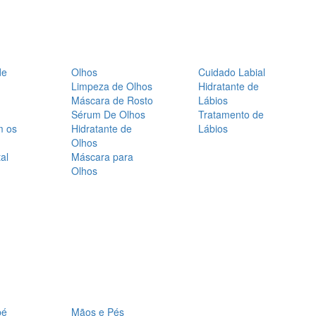
de
Olhos
Cuidado Labial
Limpeza de Olhos
Hidratante de
Máscara de Rosto
Lábios
Sérum De Olhos
Tratamento de
m os
Hidratante de
Lábios
Olhos
al
Máscara para
Olhos
bé
Mãos e Pés