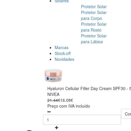
Solares
Protetor Solar
Protetor Solar
para Corpo
Protetor Solar
para Rosto
Protetor Solar
para Lábios
Marcas
Stock-off
Novidades
Hyaluron Cellular Filler Day Cream SPF30 - 
NIVEA
21.44€
16.08€
Preço com IVA incluído
Co