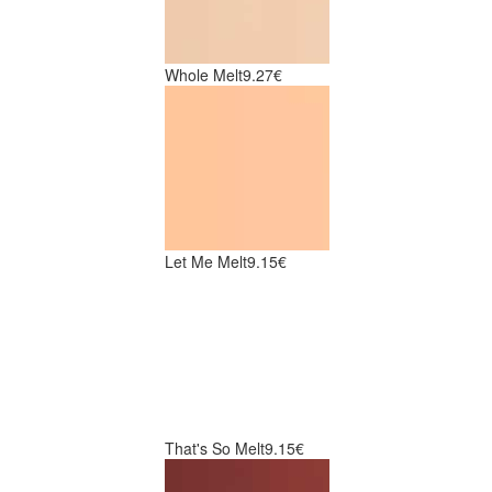
Whole Melt
9.27€
Let Me Melt
9.15€
That's So Melt
9.15€