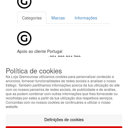
Categorias
Marcas
Informações
Apoio ao cliente Portugal
+351 223 234 702
(chamada para rede fixa nacional)
Política de cookies
seg-sex das 9h00 às 17h00 (GMT)
info@lojaglamourosa.com
Na Loja Glamourosa utilizamos cookies para personalizar conteúdo e
anúncios, fornecer funcionalidades de redes sociais e analisar o nosso
tráfego. Também partilhamos informações acerca da tua utilização do site
Seguir
Devoluções
Mais
com os nossos parceiros de redes sociais, de publicidade e de análise,
encomenda
e
informações
que as podem combinar com outras informações que lhes forneceste ou
trocas
recolhidas por estes a partir da tua utilização dos respetivos serviços.
Concordas com os nossos cookies se continuares a utilizar o nosso
website.
Definições de cookies
Bem-vindo à
Loja Glamourosa