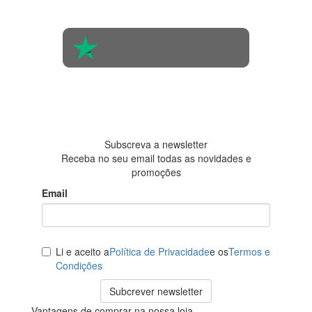
560 pessoas
4.6 em 5
Baseada em
438
avaliações
Subscreva a newsletter
Receba no seu email todas as novidades e
promoções
Email
Li e aceito a
Política de Privacidade
e os
Termos e
Condições
Subcrever newsletter
Vantagens de comprar na nossa loja