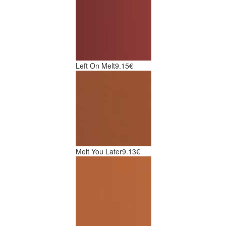
Left On Melt
9.15€
Melt You Later
9.13€