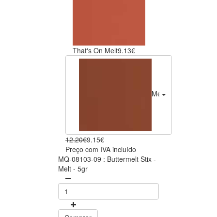
That's On Melt
9.13€
Melt
9.15€
12.20€
9.15€
Preço com IVA incluído
MQ-08103-09 : Buttermelt Stix -
Melt - 5gr