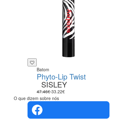
Batom
Phyto-Lip Twist
SISLEY
47.46€
33.22€
O que dizem sobre nós
4.4 em 5
Com base na
opinião de