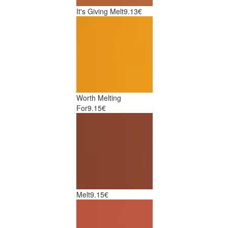
It's Giving Melt
9.13€
Worth Melting
For
9.15€
Melt
9.15€